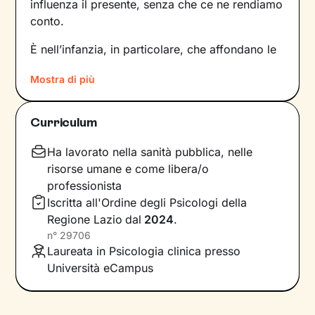
influenza il presente, senza che ce ne rendiamo
conto.
È nell’infanzia, in particolare, che affondano le
radici di tanti nostri modi di essere, di pensare
Mostra di più
e agire: le
esperienze vissute in famiglia
,
infatti, vengono apprese, memorizzate e
riproposte nelle relazioni successive.
Curriculum
Individuare e comprendere questi meccanismi -
che in età adulta si attivano in maniera
Ha lavorato nella sanità pubblica, nelle
automatica - è la chiave per innescare il
risorse umane e come libera/o
cambiamento.
professionista
Iscritta all'Ordine degli Psicologi della
Conoscere noi stessi significa
portare alla luce
Regione Lazio
dal
2024
.
ciò che per tanto tempo è rimasto dietro le
n°
29706
quinte: raggiungere questo tipo di
Laureata in Psicologia clinica presso
consapevolezza è il primo passo necessario
Università eCampus
per
svincolare il presente
dal passato
e viverlo
con maggiore serenità.