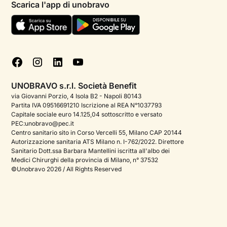
Scarica l'app di unobravo
Termini e condizioni
Aiuto urgente
Informativa Privacy
FAQ
Dichiarazione di Accessibilità
Blog
Cookie policy
Test psicologici
Gestisci cookie
UNOBRAVO s.r.l. Società Benefit
Podcast di psicologia
via Giovanni Porzio, 4 Isola B2 - Napoli 80143
Partita IVA 09516691210 Iscrizione al REA N°1037793
Corporate
Capitale sociale euro 14.125,04 sottoscritto e versato
PEC:unobravo@pec.it
Psicologo italiano all'estero
Centro sanitario sito in Corso Vercelli 55, Milano CAP 20144
Autorizzazione sanitaria ATS Milano n. I-762/2022. Direttore
Sala stampa
Sanitario Dott.ssa Barbara Mantellini iscritta all'albo dei
Medici Chirurghi della provincia di Milano, n° 37532
Bandi e premi
©Unobravo 2026 / All Rights Reserved
Posizioni aperte
Contattaci