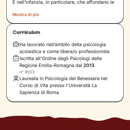
È nell’infanzia, in particolare, che affondano le
radici di tanti nostri modi di essere, di pensare
Mostra di più
e agire: le
esperienze vissute in famiglia
,
infatti, vengono apprese, memorizzate e
riproposte nelle relazioni successive.
Curriculum
Individuare e comprendere questi meccanismi -
che in età adulta si attivano in maniera
Ha lavorato nell’ambito della psicologia
automatica - è la chiave per innescare il
scolastica e come libera/o professionista
cambiamento.
Iscritta all'Ordine degli Psicologi della
Regione Emilia-Romagna
dal
2013
.
Conoscere noi stessi significa
portare alla luce
n°
9553
ciò che per tanto tempo è rimasto dietro le
Laureata in Psicologia del Benessere nel
quinte: raggiungere questo tipo di
Corso di Vita presso l'Università La
consapevolezza è il primo passo necessario
Sapienza di Roma
per
svincolare il presente
dal passato
e viverlo
con maggiore serenità.
Nel percorso che faremo insieme ti ascolterò
sempre con attenzione e partecipazione,
aiutandoti a far
emergere ricordi significativi e