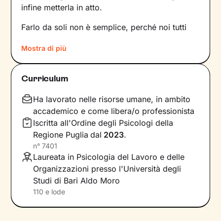
infine metterla in atto.
Farlo da soli non è semplice, perché noi tutti
siamo talmente
abituati a un certo tipo di
Mostra di più
dinamiche
– interne e relazionali – che non le
notiamo nemmeno. Ecco perché l’intervento di
un professionista risulta fondamentale.
Curriculum
La prima fase del nostro percorso insieme
Ha lavorato nelle risorse umane, in ambito
consisterà in una raccolta di informazioni che ci
accademico e come libera/o professionista
porteranno a definire un
obiettivo condiviso
su
Iscritta all'Ordine degli Psicologi della
cui si focalizzerà il lavoro. Stabiliremo anche
Regione Puglia
dal
2023
.
tempistiche e frequenza
degli incontri e
n°
7401
valuteremo passo dopo passo i risultati
Laureata in Psicologia del Lavoro e delle
raggiunti, aggiornando gli obiettivi di
Organizzazioni presso l'Università degli
conseguenza.
Studi di Bari Aldo Moro
110 e lode
Una seduta dopo l’altra, andremo ad
analizzare
ciò che interferisce con il tuo benessere
e le
conseguenze che questo ha sulla tua vita.