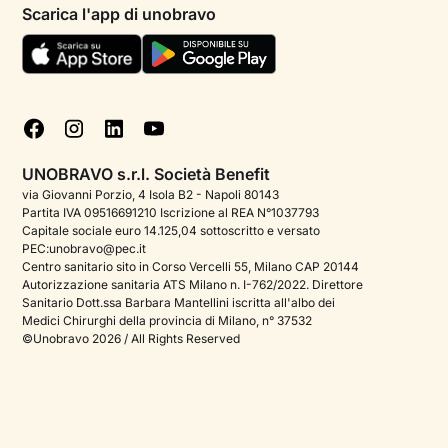
Psicologi per aree di intervento
Scarica l'app di unobravo
Termini e condizioni
Aiuto urgente
Informativa Privacy
FAQ
Dichiarazione di Accessibilità
Blog
Cookie policy
Test psicologici
Gestisci cookie
UNOBRAVO s.r.l. Società Benefit
Podcast di psicologia
via Giovanni Porzio, 4 Isola B2 - Napoli 80143
Partita IVA 09516691210 Iscrizione al REA N°1037793
Corporate
Capitale sociale euro 14.125,04 sottoscritto e versato
PEC:unobravo@pec.it
Psicologo italiano all'estero
Centro sanitario sito in Corso Vercelli 55, Milano CAP 20144
Autorizzazione sanitaria ATS Milano n. I-762/2022. Direttore
Sala stampa
Sanitario Dott.ssa Barbara Mantellini iscritta all'albo dei
Medici Chirurghi della provincia di Milano, n° 37532
Bandi e premi
©Unobravo 2026 / All Rights Reserved
Posizioni aperte
Contattaci