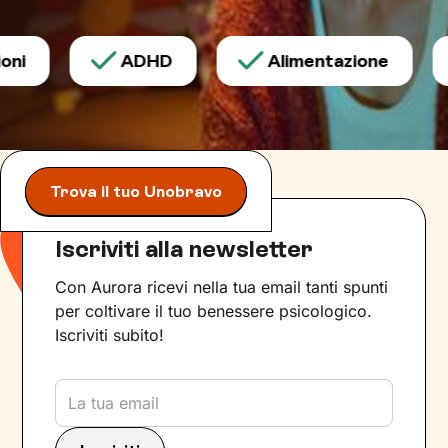
i
ADHD
Alimentazione
Trova il tuo Unobravo
Iscriviti alla newsletter
Con Aurora ricevi nella tua email tanti spunti
per coltivare il tuo benessere psicologico.
Iscriviti subito!