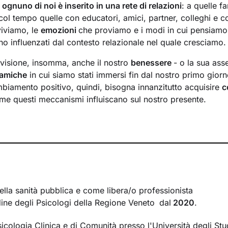
,
ognuno di noi è inserito in una rete di relazioni
: a quelle fa
ol tempo quelle con educatori, amici, partner, colleghi e co
viviamo, le
emozioni
che proviamo e i modi in cui pensiamo
 influenzati dal contesto relazionale nel quale cresciamo.
visione, insomma, anche il nostro
benessere
- o la sua ass
inamiche
in cui siamo stati immersi fin dal nostro primo giorno
biamento positivo, quindi, bisogna innanzitutto acquisire
c
e questi meccanismi influiscano sul nostro presente.
 saranno un luogo sicuro in cui potrai
esprimere ciò che pensi
mere il giudizio. Ti guiderò lungo un cammino che ti consent
venti della tua vita, passati e attuali, e di riscoprire
potenziali
on sei ancora consapevole.
 tue emozioni, sulle dinamiche delle tue relazioni, sulla co
cquisizione di modalità di pensiero e comportamento utili a 
ella sanità pubblica e come libera/o professionista
sere sempre maggiore
.
rdine degli Psicologi della Regione Veneto
dal
2020
.
sicologia Clinica e di Comunità presso l'Università degli Stu