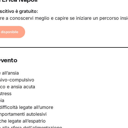
scitivo è gratuito:
re a conoscervi meglio e capire se iniziare un percorso ins
disponibile
rvento
 all’ansia
sivo-compulsivo
ico e ansia acuta
stress
ia
ifficoltà legate all’umore
portamenti autolesivi
he legate all’espatrio
e alla sfera dell'alimentazione