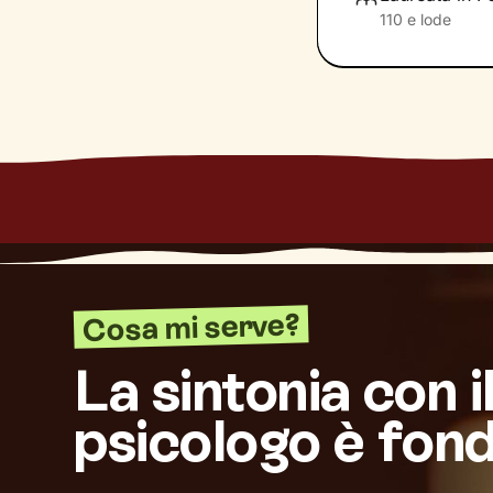
110 e lode
Cosa mi serve?
La sintonia con i
psicologo è fon