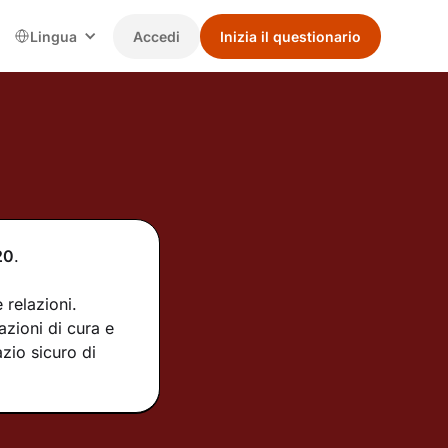
Lingua
Accedi
Inizia il questionario
20
.
 relazioni.
azioni di cura e
zio sicuro di