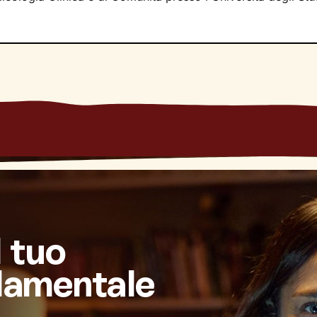
l tuo
damentale