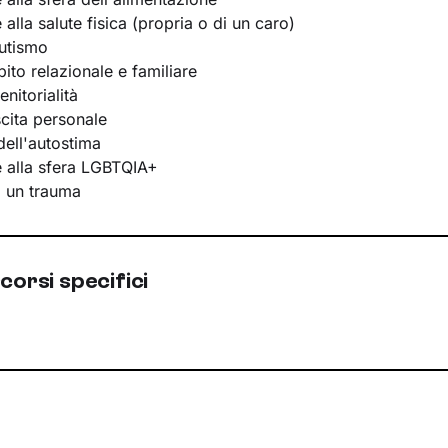
e alla salute fisica (propria o di un caro)
utismo
bito relazionale e familiare
nitorialità
scita personale
ell'autostima
te alla sfera LGBTQIA+
i un trauma
corsi specifici