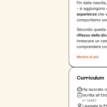
Fin dalla nascita
- si aggiungono c
esperienze
che 
comportiamo sono
Secondo questa 
riflesso delle d
innescare un cam
comprendere com
I nostri incontri
Mostra di più
libertà
, senza te
significati agli e
interne di cui n
Curriculum
Lavoreremo sulle
generale, sull’a
Ha lavorato n
livello di benes
Iscritta all'O
n°
14487
Laureata in P