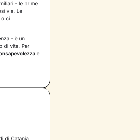
miliari - le prime
sì via. Le
 o ci
enza - è un
 di vita. Per
onsapevolezza
e
 e provi in
irà di dare nuovi
tà e risorse
municazione e, in
raggiungere un
di di Catania