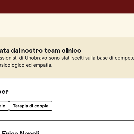
ata dal nostro team clinico
essionisti di Unobravo sono stati scelti sulla base di compet
sicologico ed empatia.
per
ale
Terapia di coppia
 Erica Napoli