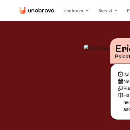
Unobravo
Servizi
P
Eri
Psico
Isc
Ne
Può
Ha 
nel
as