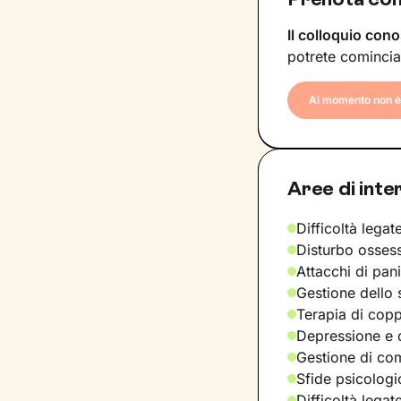
Il colloquio cono
potrete comincia
Al momento non è 
Aree di inte
Difficoltà legate
Disturbo osses
Attacchi di pan
Gestione dello 
Terapia di copp
Depressione e d
Gestione di com
Sfide psicologic
Difficoltà legat