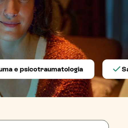
 psicotraumatologia
Salute 