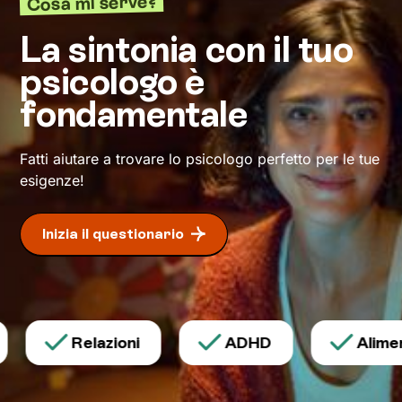
Cosa mi serve?
pensiero e comportamento utili a raggiungere
un
livello di benessere sempre maggiore
.
La sintonia con il tuo
psicologo è
fondamentale
Fatti aiutare a trovare lo psicologo perfetto per le tue
esigenze!
Inizia il questionario
Relazioni
ADHD
Aliment