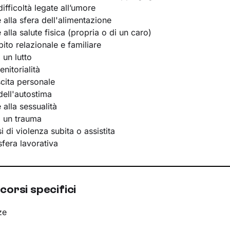
ifficoltà legate all’umore
e alla sfera dell'alimentazione
e alla salute fisica (propria o di un caro)
bito relazionale e familiare
 un lutto
nitorialità
scita personale
ell'autostima
e alla sessualità
i un trauma
 di violenza subita o assistita
 sfera lavorativa
corsi specifici
ze