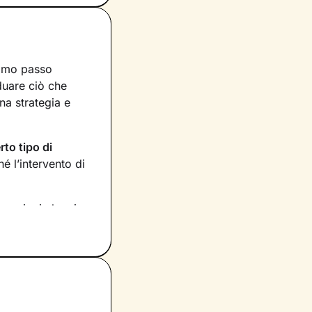
rimo passo
iduare ciò che
na strategia e
rto tipo di
 l’intervento di
rmazioni che ci
 Stabiliremo anche
tati raggiunti,
tuo benessere
e le
 tuoi bisogni più