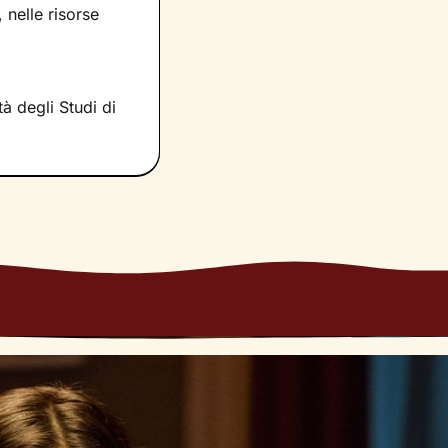
 su di essi e
 nelle risorse
e emozioni, sia
rrò conto della
à degli Studi di
ia il