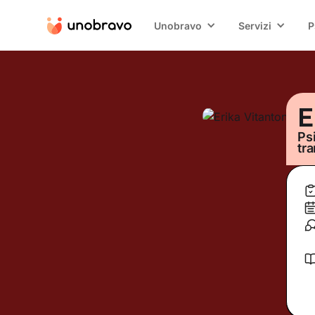
Unobravo
Servizi
P
E
Ps
tr