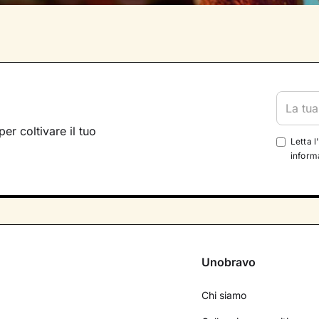
per coltivare il tuo
Letta l
informa
Unobravo
Chi siamo