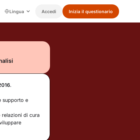
Lingua
Accedi
Inizia il questionario
alisi
2016
.
e supporto e
relazioni di cura
sviluppare