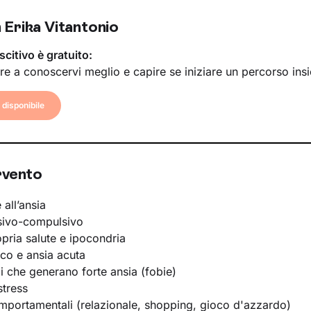
 Erika Vitantonio
scitivo è gratuito:
re a conoscervi meglio e capire se iniziare un percorso ins
disponibile
rvento
 all’ansia
sivo-compulsivo
opria salute e ipocondria
ico e ansia acuta
li che generano forte ansia (fobie)
stress
portamentali (relazionale, shopping, gioco d'azzardo)