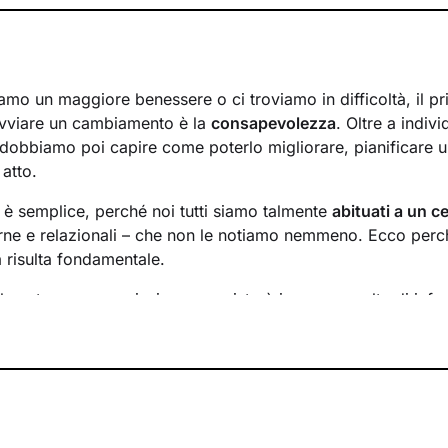
mo un maggiore benessere o ci troviamo in difficoltà, il p
avviare un cambiamento è la
consapevolezza
. Oltre a indiv
 dobbiamo poi capire come poterlo migliorare, pianificare u
 atto.
n è semplice, perché noi tutti siamo talmente
abituati a un ce
rne e relazionali – che non le notiamo nemmeno. Ecco perché
a risulta fondamentale.
l nostro percorso insieme consisterà in una raccolta di info
inire un
obiettivo condiviso
su cui si focalizzerà il lavoro.
requenza
degli incontri e valuteremo passo dopo passo i risul
obiettivi di conseguenza.
 l’altra, andremo ad
analizzare ciò che interferisce con il 
uesto ha sulla tua vita. Imparerai a sentire e riconoscere i