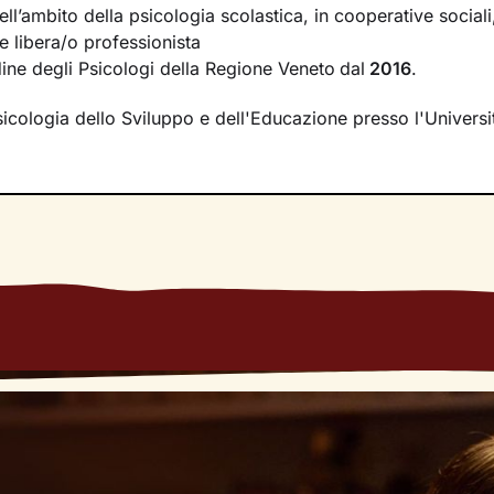
he ad affrontarli grazie a
strategie specifiche
cucite proprio
ll’ambito della psicologia scolastica, in cooperative sociali,
nza particolare.
libera/o professionista
rdine degli Psicologi della Regione Veneto
dal
2016
.
nfatti,
è unica
sia per il suo modo di agire, pensare e provar
he possiede. Con il cammino che intraprenderemo insieme te
sicologia dello Sviluppo e dell'Educazione presso l'Universit
sosterrò nel modo più mirato possibile, per
avviare con efficac
siderato.