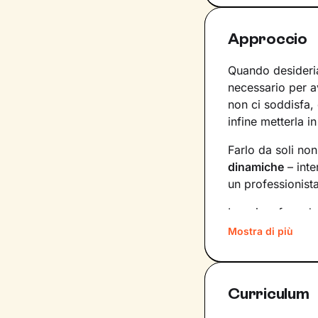
Approccio
Quando desideria
necessario per 
non ci soddisfa,
infine metterla in
Farlo da soli no
dinamiche
– inte
un professionist
La prima fase de
porteranno a def
Mostra di più
tempistiche e f
aggiornando gli 
Curriculum
Una seduta dopo
conseguenze che q