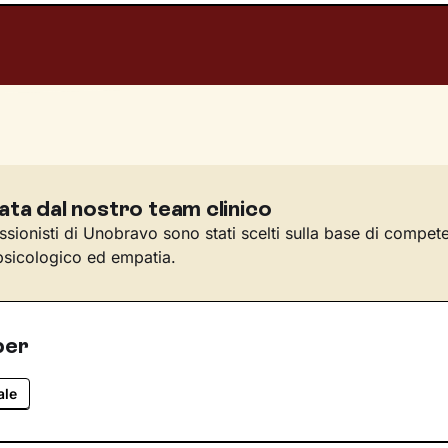
ata dal nostro team clinico
essionisti di Unobravo sono stati scelti sulla base di compet
sicologico ed empatia.
per
ale