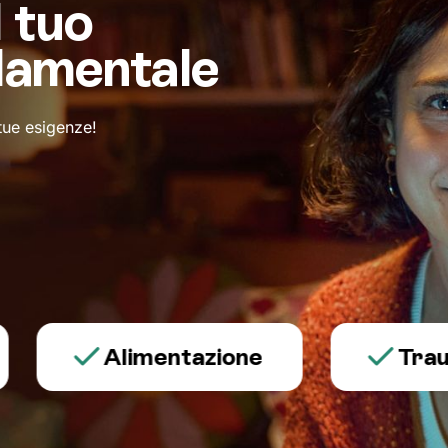
l tuo
damentale
 tue esigenze!
Alimentazione
Trauma e 