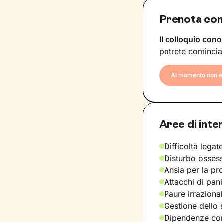
Prenota con
Il colloquio cono
potrete comincia
Al momento non è 
Aree di inte
Difficoltà legate
Disturbo osses
Ansia per la pr
Attacchi di pan
Paure irraziona
Gestione dello 
Dipendenze com