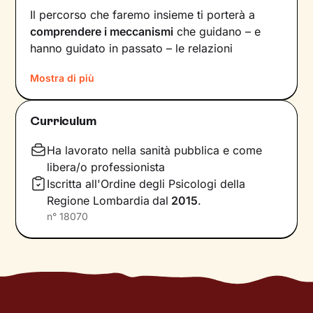
Il percorso che faremo insieme ti porterà a
comprendere i meccanismi
che guidano – e
hanno guidato in passato – le relazioni
all’interno del tuo nucleo
Mostra di più
familiare e non solo. Vedrai il tuo mondo sotto
una luce diversa e scoprirai
nuovi significati
Curriculum
alla base di ciò che stai vivendo oggi.
Ha lavorato nella sanità pubblica e come
Imparerai a trasformare alcuni elementi che non
libera/o professionista
ti rappresentano più e scoprirai dentro di te
Iscritta all'Ordine degli Psicologi della
competenze e potenzialità
che non sapevi di
Regione Lombardia
dal
2015
.
avere. Davanti ai tuoi occhi compariranno
n°
18070
nuove strade da percorrere, un passo dopo
l’altro, verso il
cambiamento positivo
che
desideri.
Considera i nostri incontri come uno spazio
sicuro, in cui condividere ciò che provi in