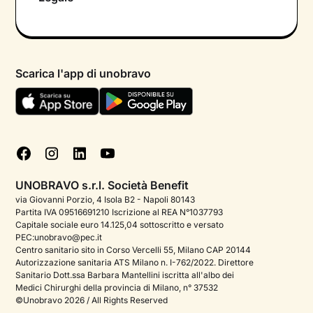
Colloquio conoscitivo gratuito
Informativa privacy calendario
Psicologo in chat
Informativa privacy paziente
Psicologi per aree di intervento
Scarica l'app di unobravo
Termini e condizioni
Aiuto urgente
Informativa Privacy
FAQ
Dichiarazione di Accessibilità
Blog
Cookie policy
Test psicologici
Gestisci cookie
UNOBRAVO s.r.l. Società Benefit
Podcast di psicologia
via Giovanni Porzio, 4 Isola B2 - Napoli 80143
Partita IVA 09516691210 Iscrizione al REA N°1037793
Corporate
Capitale sociale euro 14.125,04 sottoscritto e versato
PEC:unobravo@pec.it
Psicologo italiano all'estero
Centro sanitario sito in Corso Vercelli 55, Milano CAP 20144
Autorizzazione sanitaria ATS Milano n. I-762/2022. Direttore
Approfondimenti sulla salute mentale
Sanitario Dott.ssa Barbara Mantellini iscritta all'albo dei
Medici Chirurghi della provincia di Milano, n° 37532
Sala stampa
©Unobravo 2026 / All Rights Reserved