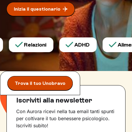
qualità che erano rimaste in secondo piano, e
Inizia il questionario
di individuare risorse interiori che ti
permetteranno di
esprimerti con modalità
nuove
.
Relazioni
ADHD
Aliment
Trova il tuo Unobravo
Iscriviti alla newsletter
Con Aurora ricevi nella tua email tanti spunti
per coltivare il tuo benessere psicologico.
Iscriviti subito!