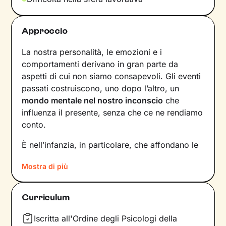
Approccio
La nostra personalità, le emozioni e i
comportamenti derivano in gran parte da
aspetti di cui non siamo consapevoli. Gli eventi
passati costruiscono, uno dopo l’altro, un
mondo mentale nel nostro inconscio
che
influenza il presente, senza che ce ne rendiamo
conto.
È nell’infanzia, in particolare, che affondano le
radici di tanti nostri modi di essere, di pensare
Mostra di più
e agire: le
esperienze vissute in famiglia
,
infatti, vengono apprese, memorizzate e
riproposte nelle relazioni successive.
Curriculum
Individuare e comprendere questi meccanismi -
che in età adulta si attivano in maniera
Iscritta all'Ordine degli Psicologi della