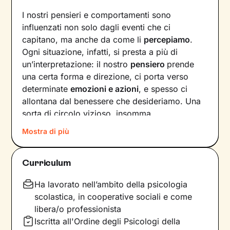
I nostri pensieri e comportamenti sono
influenzati non solo dagli eventi che ci
capitano, ma anche da come li
percepiamo
.
Ogni situazione, infatti, si presta a più di
un’interpretazione: il nostro
pensiero
prende
una certa forma e direzione, ci porta verso
determinate
emozioni e azioni
, e spesso ci
allontana dal benessere che desideriamo. Una
sorta di circolo vizioso, insomma.
Mostra di più
Si può interrompere questo circuito,
innescando un
cambiamento che porti a una
maggiore serenità
? Certo che sì, andando a
Curriculum
intervenire proprio sui pensieri e i
comportamenti che lo generano.
Ha lavorato nell’ambito della psicologia
scolastica, in cooperative sociali e come
Il mio compito sarà quello di accompagnarti in
libera/o professionista
questo processo, aiutandoti prima di tutto a
Iscritta all'Ordine degli Psicologi della
diventare
consapevole di tutto quello
che