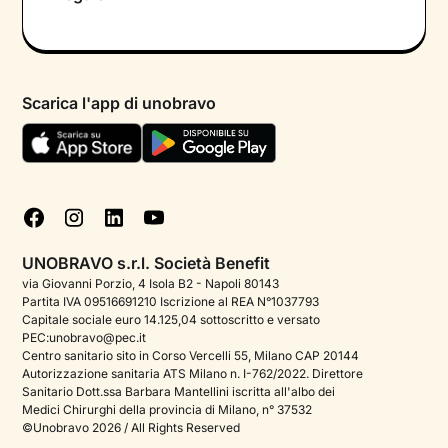
Colloquio conoscitivo gratuito
Informativa privacy calendario
Psicologo in chat
Informativa privacy paziente
Psicologi per aree di intervento
Scarica l'app di unobravo
Termini e condizioni
Aiuto urgente
Informativa Privacy
FAQ
Dichiarazione di Accessibilità
Blog
Cookie policy
Test psicologici
Gestisci cookie
UNOBRAVO s.r.l. Società Benefit
Podcast di psicologia
via Giovanni Porzio, 4 Isola B2 - Napoli 80143
Partita IVA 09516691210 Iscrizione al REA N°1037793
Corporate
Capitale sociale euro 14.125,04 sottoscritto e versato
PEC:unobravo@pec.it
Psicologo italiano all'estero
Centro sanitario sito in Corso Vercelli 55, Milano CAP 20144
Autorizzazione sanitaria ATS Milano n. I-762/2022. Direttore
Approfondimenti sulla salute mentale
Sanitario Dott.ssa Barbara Mantellini iscritta all'albo dei
Medici Chirurghi della provincia di Milano, n° 37532
Sala stampa
©Unobravo 2026 / All Rights Reserved