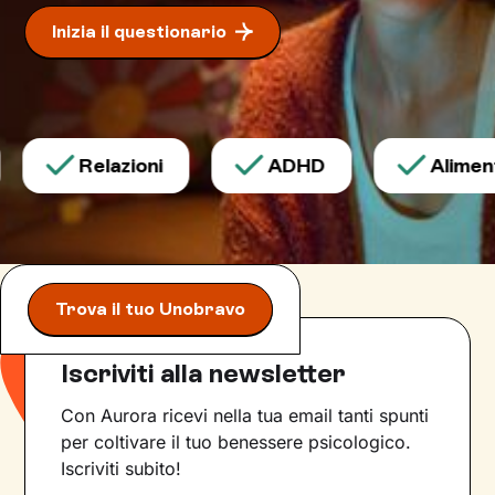
Inizia il questionario
Relazioni
ADHD
Alimenta
Trova il tuo Unobravo
Iscriviti alla newsletter
Con Aurora ricevi nella tua email tanti spunti
per coltivare il tuo benessere psicologico.
Iscriviti subito!