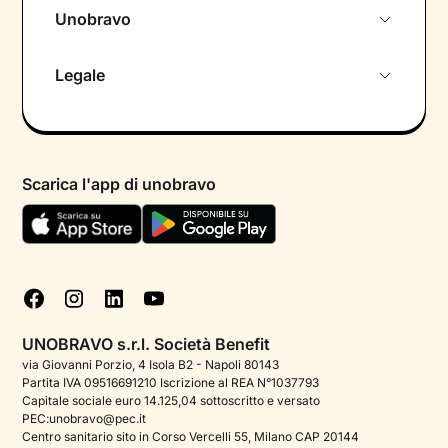
Unobravo
Chi siamo
Legale
Colloquio conoscitivo gratuito
Informativa privacy calendario
Psicologo in chat
Informativa privacy paziente
Psicologi per aree di intervento
Scarica l'app di unobravo
Termini e condizioni
Aiuto urgente
Informativa Privacy
FAQ
Dichiarazione di Accessibilità
Blog
Cookie policy
Test psicologici
Gestisci cookie
UNOBRAVO s.r.l. Società Benefit
Podcast di psicologia
via Giovanni Porzio, 4 Isola B2 - Napoli 80143
Partita IVA 09516691210 Iscrizione al REA N°1037793
Corporate
Capitale sociale euro 14.125,04 sottoscritto e versato
PEC:unobravo@pec.it
Psicologo italiano all'estero
Centro sanitario sito in Corso Vercelli 55, Milano CAP 20144