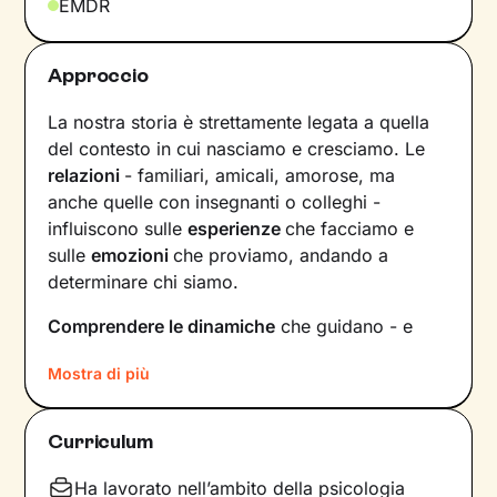
EMDR
Approccio
La nostra storia è strettamente legata a quella
del contesto in cui nasciamo e cresciamo. Le
relazioni
- familiari, amicali, amorose, ma
anche quelle con insegnanti o colleghi -
influiscono sulle
esperienze
che facciamo e
sulle
emozioni
che proviamo, andando a
determinare chi siamo.
Comprendere le dinamiche
che guidano - e
hanno guidato in passato - le tue relazioni è
Mostra di più
fondamentale per poter capire chi sei, per
vedere tutto il tuo mondo sotto una luce
diversa e dare nuovi significati a ciò che ti
Curriculum
accade.
Ha lavorato nell’ambito della psicologia