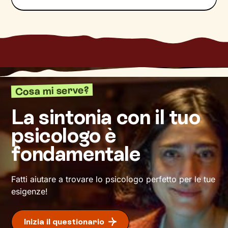
meno funzionali per te e quali invece
potrebbero aiutarti ad avere a che fare coi vari
aspetti della tua vita con maggiore serenità.
Infine costruiremo insieme una
nuova
narrazione
della tua storia, che rappresenti
davvero ciò che senti e desideri, e che ti guidi
nel raggiungimento degli obiettivi di
benessere
Cosa mi serve?
che ti prefiggi.
La sintonia con il tuo
psicologo è
fondamentale
Fatti aiutare a trovare lo psicologo perfetto per le tue
esigenze!
Inizia il questionario