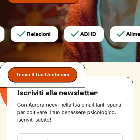
Relazioni
ADHD
Alimen
Trova il tuo Unobravo
Iscriviti alla newsletter
Con Aurora ricevi nella tua email tanti spunti
per coltivare il tuo benessere psicologico.
Iscriviti subito!