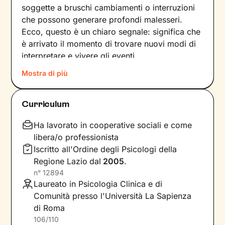
soggette a bruschi cambiamenti o interruzioni
che possono generare profondi malesseri.
Ecco, questo è un chiaro segnale: significa che
è arrivato il momento di trovare nuovi modi di
interpretare e vivere gli eventi.
Mostra di più
Come farlo? Raccontando la nostra storia alla
ricerca di ciò che non ci rappresenta più, e
individuando
significati inediti in cui poterci
Curriculum
riconoscere
. In questo modo tracciamo una
nuova strada che ci consente di affrontare
Ha lavorato in cooperative sociali e come
situazioni, relazioni ed emozioni in armonia con
libera/o professionista
i nostri bisogni e desideri più profondi.
Iscritto all'Ordine degli Psicologi della
Regione Lazio
dal
2005
.
Il nostro percorso insieme si baserà su un
n°
12894
ascolto attivo, privo di giudizio, e sulla
Laureato in Psicologia Clinica e di
costruzione di una relazione accogliente
e di
Comunità presso l'Università La Sapienza
supporto. Ci concentreremo poi sul presente,
di Roma
per comprendere quali meccanismi risultano
106/110