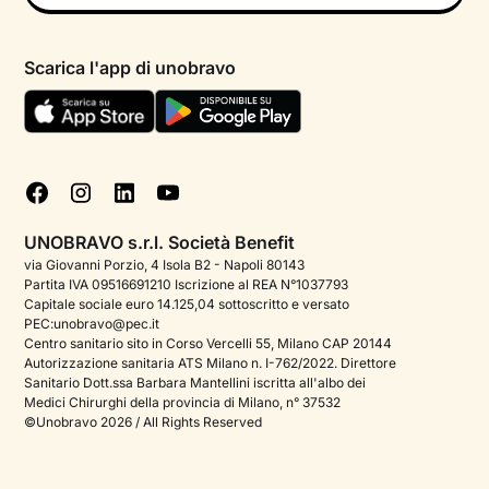
Psicologo in chat
Informativa privacy paziente
Psicologi per aree di intervento
Scarica l'app di unobravo
Termini e condizioni
Aiuto urgente
Informativa Privacy
FAQ
Dichiarazione di Accessibilità
Blog
Cookie policy
Test psicologici
Gestisci cookie
UNOBRAVO s.r.l. Società Benefit
Podcast di psicologia
via Giovanni Porzio, 4 Isola B2 - Napoli 80143
Partita IVA 09516691210 Iscrizione al REA N°1037793
Corporate
Capitale sociale euro 14.125,04 sottoscritto e versato
PEC:unobravo@pec.it
Psicologo italiano all'estero
Centro sanitario sito in Corso Vercelli 55, Milano CAP 20144
Autorizzazione sanitaria ATS Milano n. I-762/2022. Direttore
Approfondimenti sulla salute mentale
Sanitario Dott.ssa Barbara Mantellini iscritta all'albo dei
Medici Chirurghi della provincia di Milano, n° 37532
Sala stampa
©Unobravo 2026 / All Rights Reserved
Bandi e premi