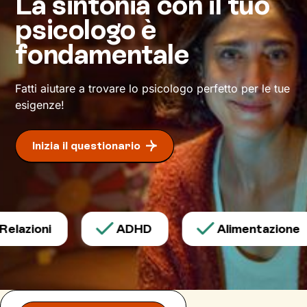
La sintonia con il tuo
fondamentale per comprendere cosa cambiare
psicologo è
e come farlo. Nello spazio di ascolto e
accoglienza che si creerà, avrai modo di
fondamentale
rileggere la tua realtà attribuendole significati
inediti che ti permetteranno di affrontare la vita
Fatti aiutare a trovare lo psicologo perfetto per le tue
con
attitudine ed energia rinnovate
.
esigenze!
Inizia il questionario
lazioni
ADHD
Alimentazione