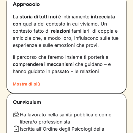
Approccio
La
storia di tutti noi
è intimamente
intrecciata
con
quella del contesto in cui viviamo. Un
contesto fatto di
relazioni
familiari, di coppia e
amicizia che, a modo loro, influiscono sulle tue
esperienze e sulle emozioni che provi.
Il percorso che faremo insieme ti porterà a
comprendere i meccanismi
che guidano – e
hanno guidato in passato – le relazioni
all’interno del tuo nucleo
Mostra di più
familiare e non solo. Vedrai il tuo mondo sotto
una luce diversa e scoprirai
nuovi significati
Curriculum
alla base di ciò che stai vivendo oggi.
Ha lavorato nella sanità pubblica e come
Imparerai a trasformare alcuni elementi che non
libera/o professionista
ti rappresentano più e scoprirai dentro di te
Iscritta all'Ordine degli Psicologi della
competenze e potenzialità
che non sapevi di