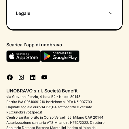
Chi siamo
Legale
Colloquio conoscitivo gratuito
Informativa privacy calendario
Psicologo in chat
Informativa privacy paziente
Psicologi per aree di intervento
Scarica l'app di unobravo
Termini e condizioni
Aiuto urgente
Informativa Privacy
FAQ
Dichiarazione di Accessibilità
Blog
Cookie policy
Test psicologici
Gestisci cookie
UNOBRAVO s.r.l. Società Benefit
Podcast di psicologia
via Giovanni Porzio, 4 Isola B2 - Napoli 80143
Partita IVA 09516691210 Iscrizione al REA N°1037793
Corporate
Capitale sociale euro 14.125,04 sottoscritto e versato
PEC:unobravo@pec.it
Psicologo italiano all'estero
Centro sanitario sito in Corso Vercelli 55, Milano CAP 20144
Autorizzazione sanitaria ATS Milano n. I-762/2022. Direttore
Approfondimenti sulla salute mentale
Sanitario Dott.ssa Barbara Mantellini iscritta all'albo dei