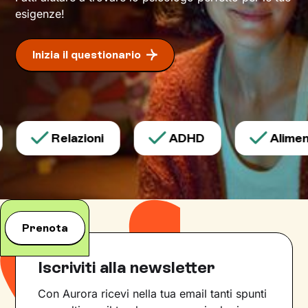
maggiore benessere
.
esigenze!
Inizia il questionario
Relazioni
ADHD
Aliment
Prenota
Iscriviti alla newsletter
Con Aurora ricevi nella tua email tanti spunti