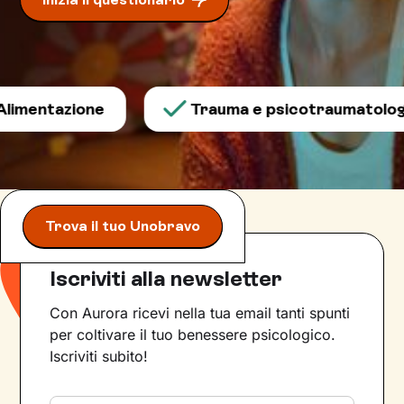
imentazione
Trauma e psicotraumatologi
Trova il tuo Unobravo
Iscriviti alla newsletter
Con Aurora ricevi nella tua email tanti spunti
per coltivare il tuo benessere psicologico.
Iscriviti subito!