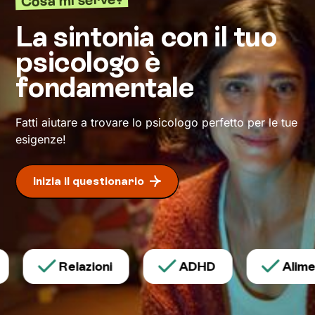
Attraverso
tecniche ed esercizi specifici
, scelti
in base ai tuoi valori e bisogni, potrai
La sintonia con il tuo
ristrutturare quelle modalità di pensiero e
psicologo è
azione che finora ti hanno limitato. Io resterò al
tuo fianco per spronarti e sostenerti, e
fondamentale
cammineremo insieme verso la meta: il tuo
benessere
.
Fatti aiutare a trovare lo psicologo perfetto per le tue
esigenze!
Inizia il questionario
Relazioni
ADHD
Alimen