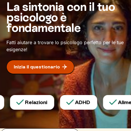
La sintonia con il tuo
inedito di affrontare gli eventi della vita e a un
maggiore benessere
.
psicologo è
fondamentale
Fatti aiutare a trovare lo psicologo perfetto per le tue
esigenze!
Inizia il questionario
Relazioni
ADHD
Alimen