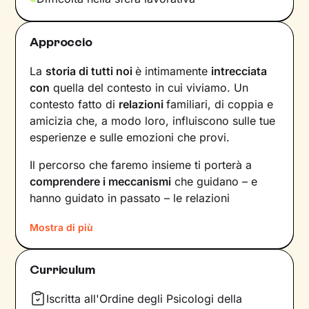
Approccio
La
storia di tutti noi
è intimamente
intrecciata
con
quella del contesto in cui viviamo. Un
contesto fatto di
relazioni
familiari, di coppia e
amicizia che, a modo loro, influiscono sulle tue
esperienze e sulle emozioni che provi.
Il percorso che faremo insieme ti porterà a
comprendere i meccanismi
che guidano – e
hanno guidato in passato – le relazioni
all’interno del tuo nucleo familiare e non solo.
Mostra di più
Vedrai il tuo mondo sotto una luce diversa e
scoprirai
nuovi significati
alla base di ciò che
stai vivendo oggi.
Curriculum
Imparerai a trasformare alcuni elementi che non
Iscritta all'Ordine degli Psicologi della
ti rappresentano più e scoprirai dentro di te