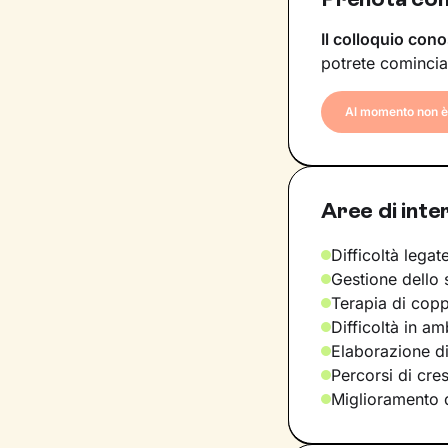
Il colloquio cono
potrete comincia
Al momento non è 
Aree di inte
Difficoltà legate
Gestione dello 
Terapia di copp
Difficoltà in am
Elaborazione di
Percorsi di cre
Miglioramento d