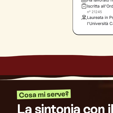
Ha lavorato n
modalità di azio
Iscritta all'
che ti accompagn
n°
21245
benessere
Laureata in Ps
.
l'Università 
Cosa mi serve?
La sintonia con i