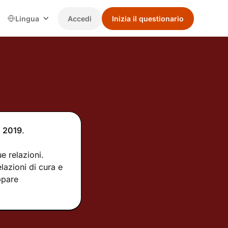
Lingua
Accedi
Inizia il questionario
l
2019
.
e relazioni.
lazioni di cura e
ppare