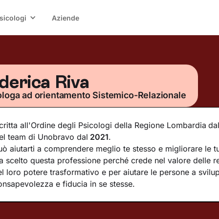
sicologi
Aziende
derica Riva
ologa ad orientamento Sistemico-Relazionale
scritta all'Ordine degli Psicologi della Regione Lombardia
da
el team di Unobravo dal
2021
.
uò aiutarti a comprendere meglio te stesso e migliorare le tu
a scelto questa professione perché crede nel valore delle re
el loro potere trasformativo e per aiutare le persone a svilu
onsapevolezza e fiducia in se stesse.