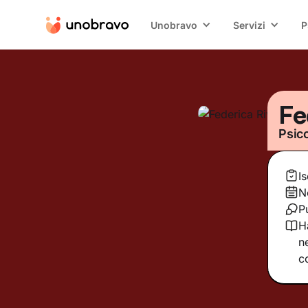
Unobravo
Servizi
P
Fe
Psic
I
N
P
H
n
c