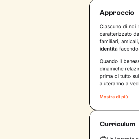
Approccio
Ciascuno di noi 
caratterizzato da
familiari, amical
identità
facendoc
Quando il beness
dinamiche relazi
prima di tutto su
aiuteranno a ved
Passo dopo pass
Mostra di più
ancora non conos
a questi strument
cambiamento posi
Curriculum
Durante gli incon
rielaboreremo i 