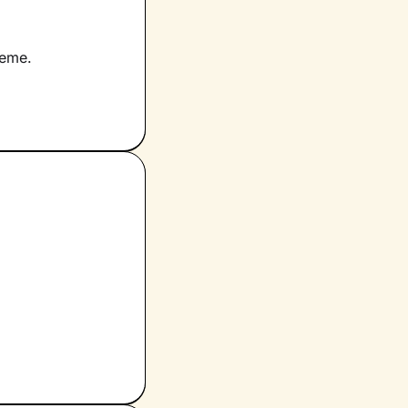
ieme.