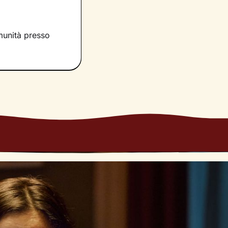
Sarà un cammino
ato di
omunità presso