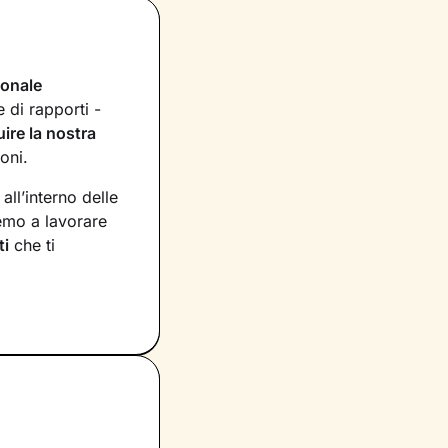
ionale
 di rapporti -
uire la nostra
oni.
ll’interno delle
emo a lavorare
ti
che ti
possiedi ma che
pensieri
. Grazie
ì da innescare il
eme
studieremo delle