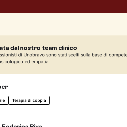
ata dal nostro team clinico
essionisti di Unobravo sono stati scelti sulla base di compet
sicologico ed empatia.
per
ale
Terapia di coppia
 Federica Riva