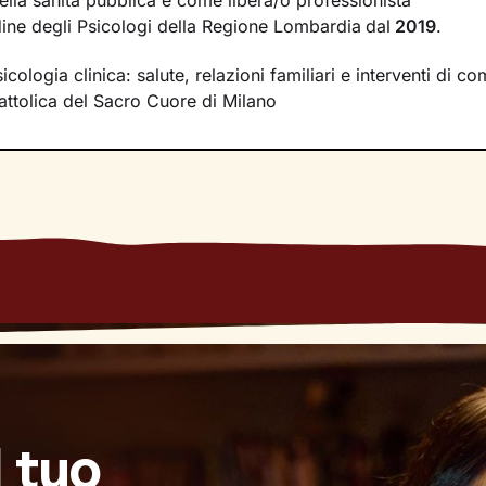
ella sanità pubblica e come libera/o professionista
ne
che tengano conto anche del tuo contesto relazionale. 
Ordine degli Psicologi della Regione Lombardia
dal
2019
.
erà verso i tuoi obiettivi fino a raggiungere un maggiore st
icologia clinica: salute, relazioni familiari e interventi di c
Cattolica del Sacro Cuore di Milano
l tuo