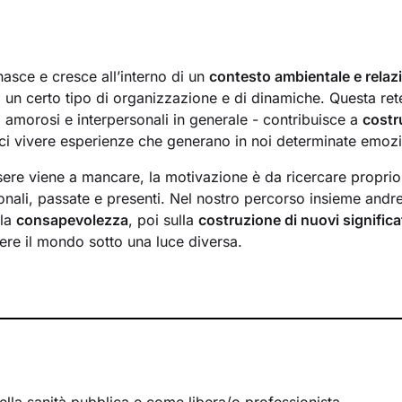
nasce e cresce all’interno di un
contesto ambientale e relaz
 un certo tipo di organizzazione e di dinamiche. Questa rete
i, amorosi e interpersonali in generale - contribuisce a
costr
i vivere esperienze che generano in noi determinate emozi
ere viene a mancare, la motivazione è da ricercare proprio a
onali, passate e presenti. Nel nostro percorso insieme andr
lla
consapevolezza
, poi sulla
costruzione di nuovi significa
ere il mondo sotto una luce diversa.
o esploreremo le tue
risorse interne
e le potenzialità che 
ci, e lavoreremo sullo sviluppo di
nuovi comportamenti e 
i avrai modo di affrontare e risolvere i nodi più spinosi, cos
tivo che desideri.
tri potrai parlare liberamente di ciò che provi o pensi: insi
tuoi
vissuti
, faremo emergere i tuoi
bisogni
più profondi e 