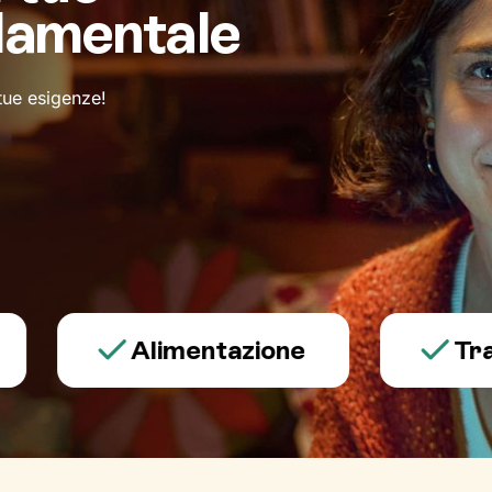
damentale
 tue esigenze!
Alimentazione
Trauma 