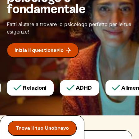
per le risorse che possiede. Con il cammino
fondamentale
che intraprenderemo insieme terrò conto della
tua unicità e ti sosterrò nel modo più mirato
possibile, per
avviare con efficacia il
Fatti aiutare a trovare lo psicologo perfetto per le tue
cambiamento
desiderato.
esigenze!
Inizia il questionario
Relazioni
ADHD
Aliment
Trova il tuo Unobravo