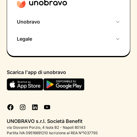
Unobravo
Chi siamo
Legale
Colloquio conoscitivo gratuito
Informativa privacy calendario
Psicologo in chat
Informativa privacy paziente
Psicologi per aree di intervento
Scarica l'app di unobravo
Termini e condizioni
Aiuto urgente
Informativa Privacy
FAQ
Dichiarazione di Accessibilità
Blog
Cookie policy
Test psicologici
Gestisci cookie
UNOBRAVO s.r.l. Società Benefit
Podcast di psicologia
via Giovanni Porzio, 4 Isola B2 - Napoli 80143
Partita IVA 09516691210 Iscrizione al REA N°1037793
Corporate