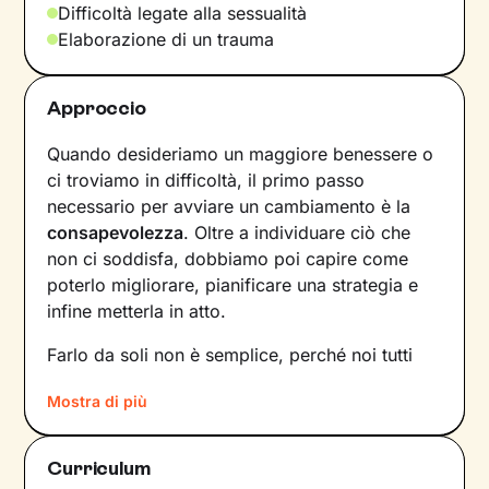
Difficoltà legate alla sessualità
Elaborazione di un trauma
Approccio
Quando desideriamo un maggiore benessere o
ci troviamo in difficoltà, il primo passo
necessario per avviare un cambiamento è la
consapevolezza
. Oltre a individuare ciò che
non ci soddisfa, dobbiamo poi capire come
poterlo migliorare, pianificare una strategia e
infine metterla in atto.
Farlo da soli non è semplice, perché noi tutti
siamo talmente
abituati a un certo tipo di
Mostra di più
dinamiche
– interne e relazionali – che non le
notiamo nemmeno. Ecco perché l’intervento di
un professionista risulta fondamentale.
Curriculum