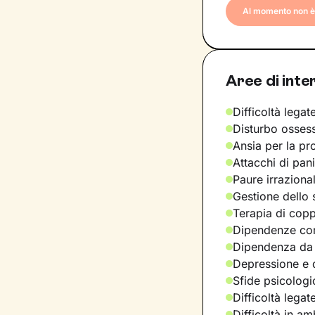
Al momento non è 
Aree di inte
Difficoltà legate
Disturbo osses
Ansia per la pr
Attacchi di pan
Paure irraziona
Gestione dello 
Terapia di copp
Dipendenze com
Dipendenza da
Depressione e d
Sfide psicologic
Difficoltà legat
Difficoltà in am