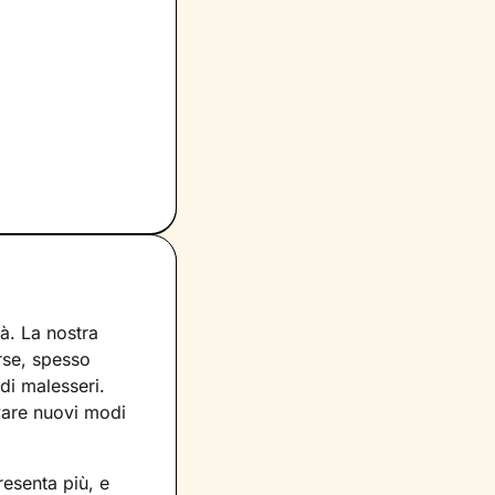
à. La nostra
erse, spesso
di malesseri.
ovare nuovi modi
resenta più, e