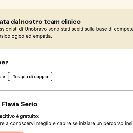
ata dal nostro team clinico
essionisti di Unobravo sono stati scelti sulla base di compet
sicologico ed empatia.
per
ale
Terapia di coppia
Flavia Serio
scitivo è gratuito:
re a conoscervi meglio e capire se iniziare un percorso ins