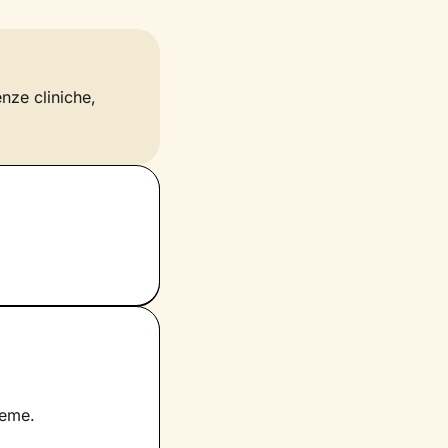
enze cliniche,
ieme.