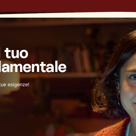
l tuo
damentale
 tue esigenze!