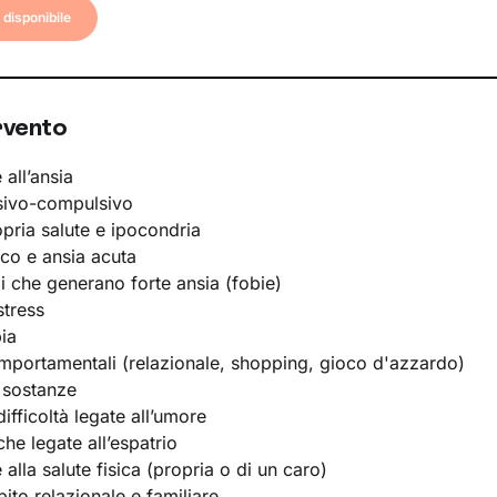
disponibile
rvento
 all’ansia
sivo-compulsivo
opria salute e ipocondria
ico e ansia acuta
li che generano forte ansia (fobie)
stress
ia
portamentali (relazionale, shopping, gioco d'azzardo)
 sostanze
ifficoltà legate all’umore
he legate all’espatrio
e alla salute fisica (propria o di un caro)
bito relazionale e familiare