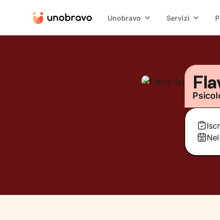
Unobravo
Servizi
P
Fla
Psicol
Isc
Nel