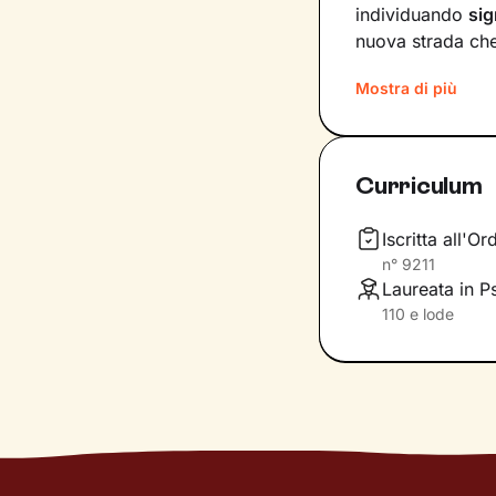
individuando
sig
nuova strada che 
nostri bisogni e 
Mostra di più
Il nostro percors
costruzione di u
per comprendere 
Curriculum
potrebbero aiutar
Infine costruire
Iscritta all'
ciò che senti e d
n°
9211
prefiggi.
Laureata in Ps
110 e lode