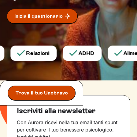
Inizia il questionario
Relazioni
ADHD
Alimen
Trova il tuo Unobravo
Iscriviti alla newsletter
Con Aurora ricevi nella tua email tanti spunti
per coltivare il tuo benessere psicologico.