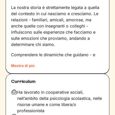
La nostra storia è strettamente legata a quella
del contesto in cui nasciamo e cresciamo. Le
relazioni - familiari, amicali, amorose, ma
anche quelle con insegnanti o colleghi -
influiscono sulle esperienze che facciamo e
sulle emozioni che proviamo, andando a
determinare chi siamo.
Comprendere le dinamiche che guidano - e
hanno guidato in passato - le tue relazioni è
Mostra di più
fondamentale per poter capire chi sei, per
vedere tutto il tuo mondo sotto una luce
diversa e dare nuovi significati a ciò che ti
Curriculum
accade.
Ha lavorato in cooperative sociali,
Nei nostri incontri avrò cura di creare un clima
nell’ambito della psicologia scolastica, nelle
di ascolto e comprensione, così che tu possa
risorse umane e come libera/o
condividere ciò che pensi e provi in libertà,
professionista
senza temere il giudizio. Insieme esploreremo i