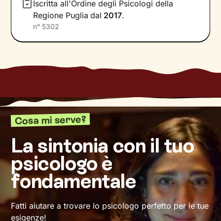
Iscritta all'Ordine degli Psicologi della
tuoi bisogni, individueremo gli obiettivi che ti
Regione Puglia
dal
2017
.
poni e porteremo alla luce competenze e
n°
5302
risorse interne che forse non sai ancora di
avere.
Lavoreremo sulle tue emozioni, sulle dinamiche
delle tue relazioni, sulla comunicazione e, in
generale, sull’acquisizione di modalità di
pensiero e comportamento utili a raggiungere
un livello di benessere sempre maggiore.
Cosa mi serve?
La sintonia con il tuo
psicologo è
fondamentale
Fatti aiutare a trovare lo psicologo perfetto per le tue
esigenze!