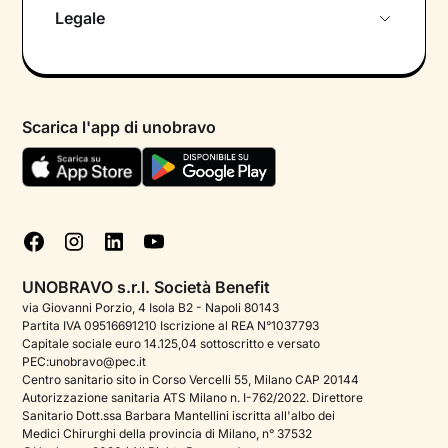
Chi siamo
Legale
Colloquio conoscitivo gratuito
Informativa privacy calendario
Psicologo in chat
Informativa privacy paziente
Psicologi per aree di intervento
Scarica l'app di unobravo
Termini e condizioni
Aiuto urgente
Informativa Privacy
FAQ
Dichiarazione di Accessibilità
Blog
Cookie policy
Test psicologici
Gestisci cookie
UNOBRAVO s.r.l. Società Benefit
Podcast di psicologia
via Giovanni Porzio, 4 Isola B2 - Napoli 80143
Partita IVA 09516691210 Iscrizione al REA N°1037793
Corporate
Capitale sociale euro 14.125,04 sottoscritto e versato
PEC:unobravo@pec.it
Psicologo italiano all'estero
Centro sanitario sito in Corso Vercelli 55, Milano CAP 20144
Autorizzazione sanitaria ATS Milano n. I-762/2022. Direttore
Approfondimenti sulla salute mentale
Sanitario Dott.ssa Barbara Mantellini iscritta all'albo dei
Medici Chirurghi della provincia di Milano, n° 37532