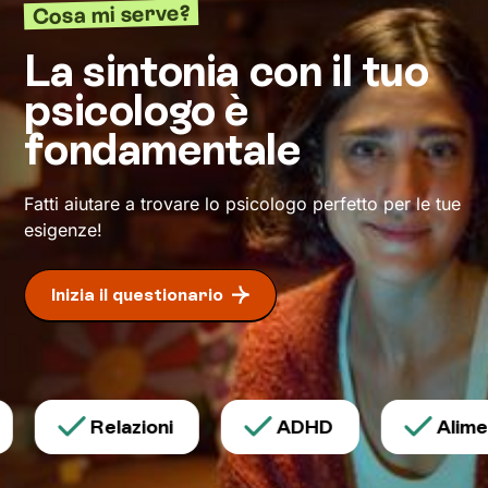
Cosa mi serve?
scoperta di tutti quegli aspetti di te che ti
definiscono ma di cui non sei ancora
La sintonia con il tuo
pienamente cosciente.
psicologo è
Questo ti consentirà di riscoprire alcune tue
fondamentale
qualità che erano rimaste in secondo piano, e
di individuare risorse interiori che ti
permetteranno di
esprimerti con modalità
Fatti aiutare a trovare lo psicologo perfetto per le tue
nuove
.
esigenze!
Inizia il questionario
Relazioni
ADHD
Aliment