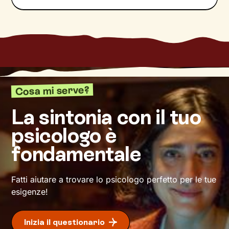
all’acquisizione di nuove abilità utili per
raggiungere i tuoi obiettivi specifici.
Io resterò al tuo fianco per tutto il percorso, per
allenarti con
esercizi e tecniche
in linea coi tuoi
bisogni e valori, e per aiutarti a non perdere
motivazione e determinazione. La ricompensa
per il lavoro fatto? Il tanto desiderato
Cosa mi serve?
benessere
.
La sintonia con il tuo
psicologo è
fondamentale
Fatti aiutare a trovare lo psicologo perfetto per le tue
esigenze!
Inizia il questionario