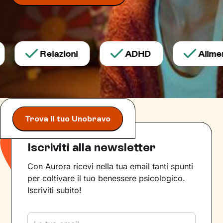
Relazioni
ADHD
Aliment
Trova il tuo Unobravo
Iscriviti alla newsletter
Con Aurora ricevi nella tua email tanti spunti
per coltivare il tuo benessere psicologico.
Iscriviti subito!