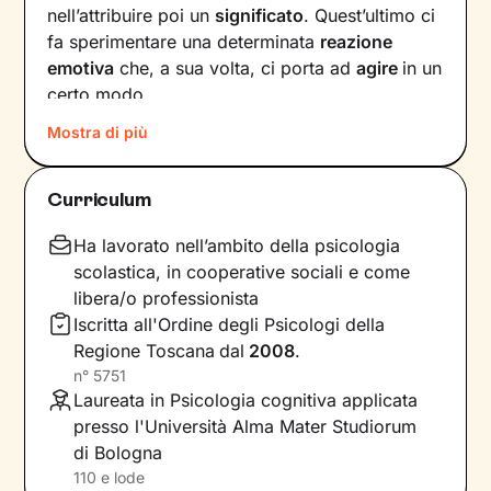
nell’attribuire poi un
significato
. Quest’ultimo ci
fa sperimentare una determinata
reazione
emotiva
che, a sua volta, ci porta ad
agire
in un
certo modo.
Mostra di più
Col passare del tempo possono crearsi circoli
virtuosi ma anche viziosi, che ci allontanano dal
benessere e dalla persona che vorremmo
Curriculum
essere. Questi circuiti si possono interrompere,
andando a
intervenire su pensieri e
Ha lavorato nell’ambito della psicologia
comportamenti
in modo da innescare un
scolastica, in cooperative sociali e come
cambiamento positivo.
libera/o professionista
Iscritta all'Ordine degli Psicologi della
Nei nostri incontri andremo prima di tutto a
Regione Toscana
dal
2008
.
indagare quali siano gli elementi che
n°
5751
influenzano l’interpretazione degli eventi della
Laureata in Psicologia cognitiva applicata
tua vita. Una volta acquisita questa
presso l'Università Alma Mater Studiorum
consapevolezza
, ci dedicheremo a un
di Bologna
potenziamento delle tue risorse interne
e
110 e lode