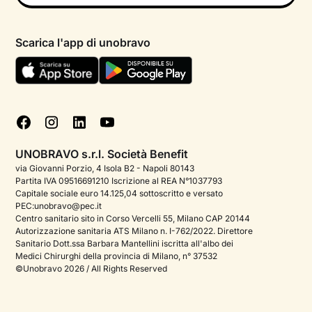
Psicologo in chat
Informativa privacy paziente
Psicologi per aree di intervento
Scarica l'app di unobravo
Termini e condizioni
Aiuto urgente
Informativa Privacy
FAQ
Dichiarazione di Accessibilità
Blog
Cookie policy
Test psicologici
Gestisci cookie
UNOBRAVO s.r.l. Società Benefit
Podcast di psicologia
via Giovanni Porzio, 4 Isola B2 - Napoli 80143
Partita IVA 09516691210 Iscrizione al REA N°1037793
Corporate
Capitale sociale euro 14.125,04 sottoscritto e versato
PEC:unobravo@pec.it
Psicologo italiano all'estero
Centro sanitario sito in Corso Vercelli 55, Milano CAP 20144
Autorizzazione sanitaria ATS Milano n. I-762/2022. Direttore
Approfondimenti sulla salute mentale
Sanitario Dott.ssa Barbara Mantellini iscritta all'albo dei
Medici Chirurghi della provincia di Milano, n° 37532
Sala stampa
©Unobravo 2026 / All Rights Reserved
Bandi e premi