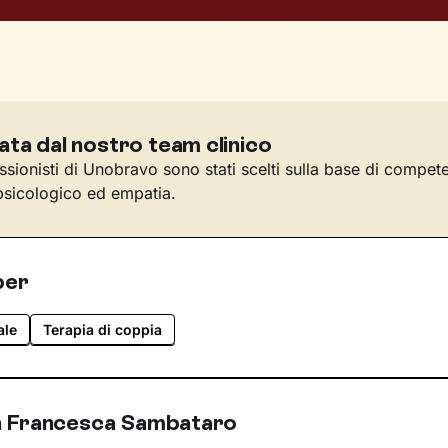
ata dal nostro team clinico
essionisti di Unobravo sono stati scelti sulla base di compet
sicologico ed empatia.
per
ale
Terapia di coppia
n Francesca Sambataro