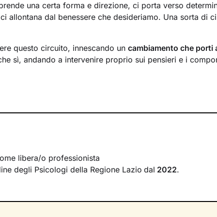
prende una certa forma e direzione, ci porta verso determi
 ci allontana dal benessere che desideriamo. Una sorta di ci
ere questo circuito, innescando un
cambiamento che porti 
che sì, andando a intervenire proprio sui pensieri e i compo
arà quello di accompagnarti in questo processo, aiutandoti p
evole di tutto quello
che influenza l’interpretazione degli ev
ò a
potenziare le tue risorse
, acquisire nuove abilità e raggi
erso
esercizi e tecniche
in linea con i tuoi bisogni e valori.
corso come una scalata in montagna. Le tue
modalità di pen
 necessari per salire in alta quota. Io ti alleno ad affinarli, e
ome libera/o professionista
’arrampicata per
sostenerti
e motivarti. Aggiungi una buona
rdine degli Psicologi della Regione Lazio
dal
2022
.
per iniziare e portare a termine l’impresa, e arriverai alla t
essere.