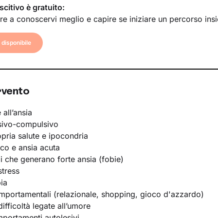
scitivo è gratuito:
re a conoscervi meglio e capire se iniziare un percorso ins
disponibile
rvento
 all’ansia
sivo-compulsivo
opria salute e ipocondria
ico e ansia acuta
li che generano forte ansia (fobie)
stress
ia
portamentali (relazionale, shopping, gioco d'azzardo)
ifficoltà legate all’umore
portamenti autolesivi