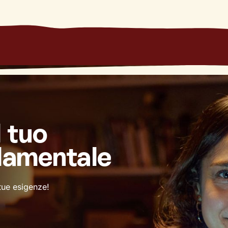
l tuo
damentale
 tue esigenze!