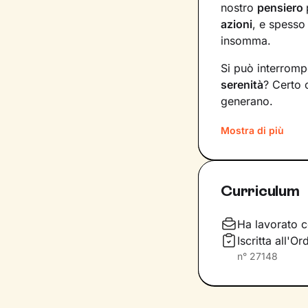
nostro
pensiero
azioni
, e spesso
insomma.
Si può interromp
serenità
? Certo 
generano.
Il mio compito s
Mostra di più
diventare
consap
vita. Ti insegner
specifici, attrav
Curriculum
Immagina il per
sono gli strumenti
Ha lavorato c
fianco durante l
Iscritta all'O
determinazione
n°
27148
vetta: il tuo ben