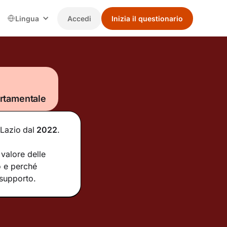
Lingua
Accedi
Inizia il questionario
rtamentale
 Lazio
dal
2022
.
valore delle
o e perché
 supporto.