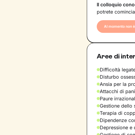
Il colloquio cono
potrete comincia
Al momento non è 
Aree di inte
Difficoltà legate
Disturbo osses
Ansia per la pr
Attacchi di pan
Paure irraziona
Gestione dello 
Terapia di copp
Dipendenze com
Depressione e d
Gestione di com