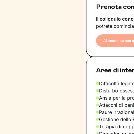
Prenota con
Il colloquio cono
potrete comincia
Al momento non è 
Aree di inte
Difficoltà legate
Disturbo osses
Ansia per la pr
Attacchi di pan
Paure irraziona
Gestione dello 
Terapia di copp
Dipendenze com