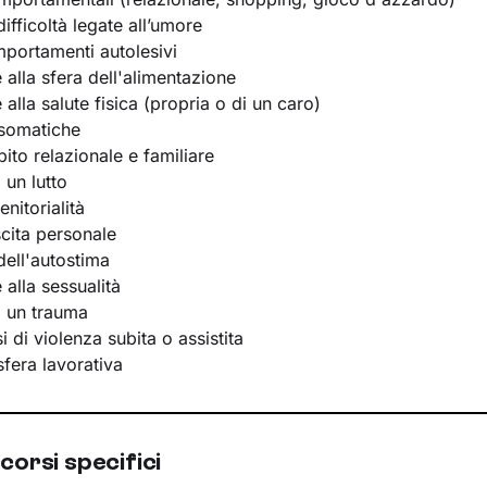
ifficoltà legate all’umore
portamenti autolesivi
e alla sfera dell'alimentazione
e alla salute fisica (propria o di un caro)
osomatiche
bito relazionale e familiare
 un lutto
nitorialità
scita personale
ell'autostima
e alla sessualità
i un trauma
 di violenza subita o assistita
 sfera lavorativa
corsi specifici