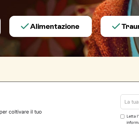
Alimentazione
Trauma e p
per coltivare il tuo
Letta l
informa