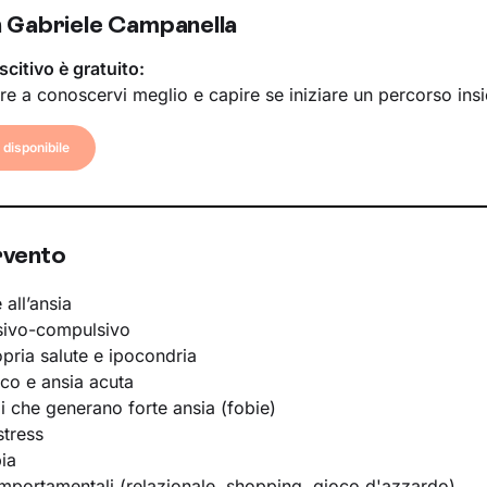
 Gabriele Campanella
scitivo è gratuito:
re a conoscervi meglio e capire se iniziare un percorso ins
disponibile
rvento
 all’ansia
sivo-compulsivo
opria salute e ipocondria
ico e ansia acuta
li che generano forte ansia (fobie)
stress
ia
portamentali (relazionale, shopping, gioco d'azzardo)