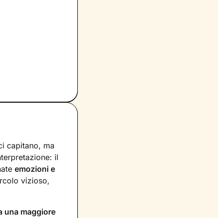
ci capitano, ma
nterpretazione: il
nate
emozioni e
rcolo vizioso,
a una maggiore