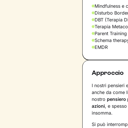
Mindfulness e 
Disturbo Border
DBT (Terapia D
Terapia Metaco
Parent Training 
Schema therap
EMDR
Approccio
I nostri pensieri
anche da come l
nostro
pensiero
azioni
, e spesso
insomma.
Si può interromp