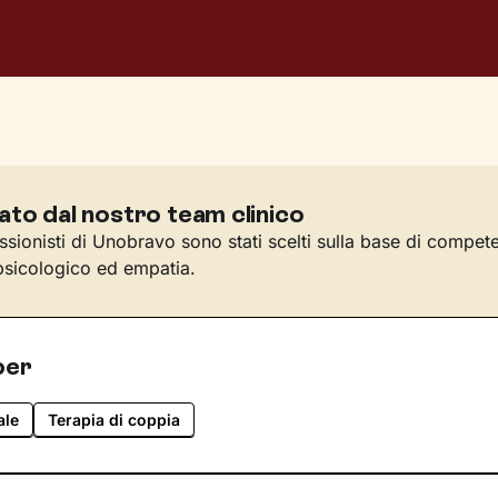
ato dal nostro team clinico
essionisti di Unobravo sono stati scelti sulla base di compet
sicologico ed empatia.
per
ale
Terapia di coppia