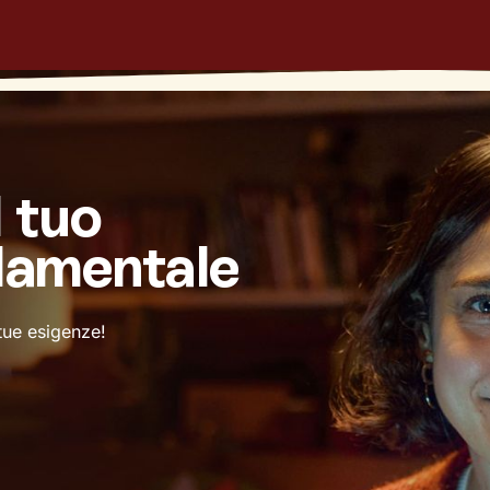
l tuo
damentale
 tue esigenze!