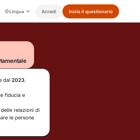
Lingua
Accedi
Inizia il questionario
rtamentale
e
dal
2023
.
e fiducia e
elle relazioni di
are le persone