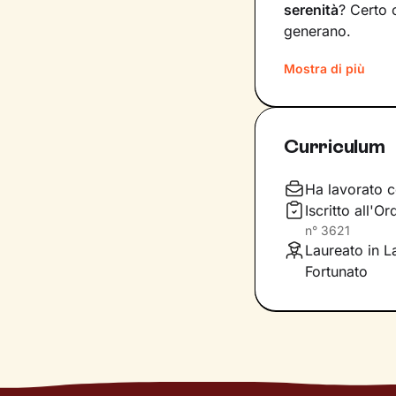
serenità
? Certo 
generano.
Il mio compito s
Mostra di più
diventare
consap
vita. Ti insegner
specifici, attrav
Curriculum
Immagina il per
sono gli strumenti
Ha lavorato c
fianco durante l
Iscritto all'O
determinazione
n°
3621
vetta: il tuo ben
Laureato in L
Fortunato