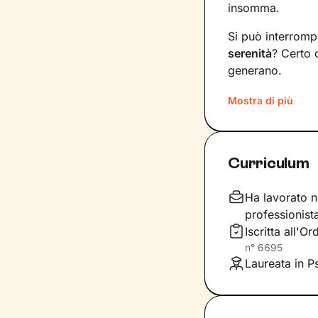
insomma.
Si può interromp
serenità
? Certo 
generano.
Il mio compito s
Mostra di più
diventare
consap
vita. Ti insegner
specifici, attrav
Curriculum
Immagina il per
sono gli strumenti
Ha lavorato n
fianco durante l
professionist
determinazione
Iscritta all'
vetta: il tuo ben
n°
6695
Laureata in P