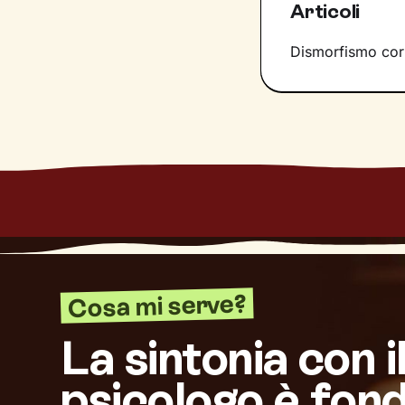
Articoli
Dismorfismo cor
Cosa mi serve?
La sintonia con i
psicologo è fon