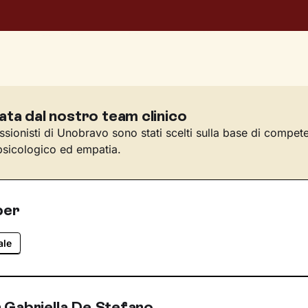
ata dal nostro team clinico
essionisti di Unobravo sono stati scelti sulla base di compet
sicologico ed empatia.
per
ale
 Gabriella De Stefano