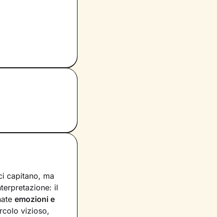
ci capitano, ma
nterpretazione: il
nate
emozioni e
rcolo vizioso,