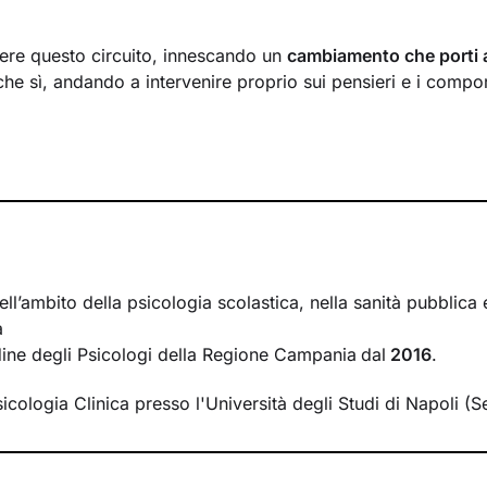
ere questo circuito, innescando un
cambiamento che porti 
che sì, andando a intervenire proprio sui pensieri e i compo
arà quello di accompagnarti in questo processo, aiutandoti p
evole di tutto quello
che influenza l’interpretazione degli ev
ò a
potenziare le tue risorse
, acquisire nuove abilità e raggi
erso
esercizi e tecniche
in linea con i tuoi bisogni e valori.
corso come una scalata in montagna. Le tue
modalità di pen
 necessari per salire in alta quota. Io ti alleno ad affinarli, e
ell’ambito della psicologia scolastica, nella sanità pubblica
’arrampicata per
sostenerti
e motivarti. Aggiungi una buona
a
per iniziare e portare a termine l’impresa, e arriverai alla t
Ordine degli Psicologi della Regione Campania
dal
2016
.
essere.
sicologia Clinica presso l'Università degli Studi di Napoli (