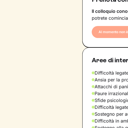
Il colloquio cono
potrete comincia
Al momento non è 
Aree di inte
Difficoltà legate
Ansia per la pr
Attacchi di pan
Paure irraziona
Sfide psicologic
Difficoltà legat
Sostegno per a
Difficoltà in am
Sostegno alla ge