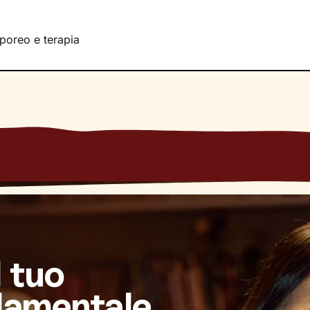
poreo e terapia
l tuo
damentale