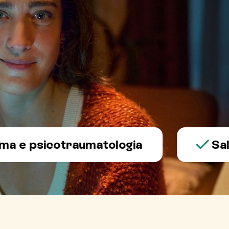
psicotraumatologia
Salute m