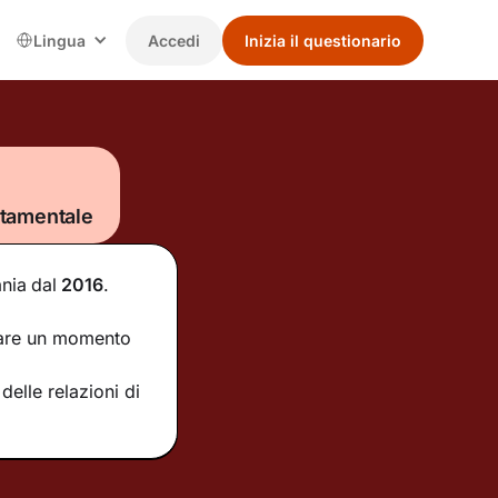
Lingua
Accedi
Inizia il questionario
rtamentale
ania
dal
2016
.
ntare un momento
elle relazioni di