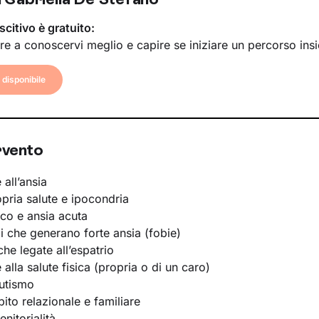
scitivo è gratuito:
re a conoscervi meglio e capire se iniziare un percorso ins
disponibile
rvento
 all’ansia
opria salute e ipocondria
ico e ansia acuta
li che generano forte ansia (fobie)
he legate all’espatrio
e alla salute fisica (propria o di un caro)
utismo
bito relazionale e familiare
nitorialità