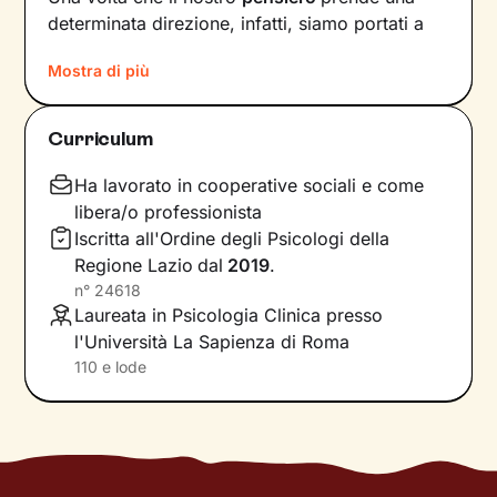
determinata direzione, infatti, siamo portati a
provare un certo tipo di
emozioni
e ad
agire
in
Mostra di più
modi che possono ostacolare il nostro
benessere.
Curriculum
Per interrompere questo il circolo vizioso e
innescare un cambiamento positivo
, è
Ha lavorato in cooperative sociali e come
necessario individuare pensieri e
libera/o professionista
comportamenti che causano emozioni
Iscritta all'Ordine degli Psicologi della
spiacevoli e andare a lavorare su di essi.
Regione Lazio
dal
2019
.
n°
24618
Il primo obiettivo dei nostri incontri sarà quello
Laureata in Psicologia Clinica presso
di farti acquisire una maggiore
consapevolezza
l'Università La Sapienza di Roma
delle modalità con cui interpreti gli eventi della
110 e lode
tua vita e di come queste condizionino le tue
reazioni. Nel frattempo andremo a scovare le
tue
risorse interiori
per potenziarle e, in
parallelo, affiancarle a
nuove abilità
utili a
raggiungere i traguardi che ti poni.