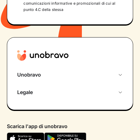
comunicazioni informative e promozionali di cui al
punto 4.C della stessa
Unobravo
Chi siamo
Legale
Colloquio conoscitivo gratuito
Informativa privacy calendario
Psicologo in chat
Informativa privacy paziente
Psicologi per aree di intervento
Scarica l'app di unobravo
Termini e condizioni
Aiuto urgente