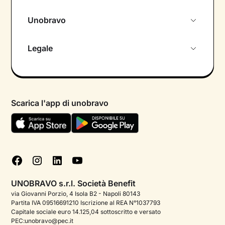
Unobravo
Chi siamo
Legale
Colloquio conoscitivo gratuito
Informativa privacy calendario
Psicologo in chat
Informativa privacy paziente
Psicologi per aree di intervento
Scarica l'app di unobravo
Termini e condizioni
Aiuto urgente
Informativa Privacy
FAQ
Dichiarazione di Accessibilità
Blog
Cookie policy
Test psicologici
Gestisci cookie
UNOBRAVO s.r.l. Società Benefit
Podcast di psicologia
via Giovanni Porzio, 4 Isola B2 - Napoli 80143
Partita IVA 09516691210 Iscrizione al REA N°1037793
Corporate
Capitale sociale euro 14.125,04 sottoscritto e versato
PEC:unobravo@pec.it