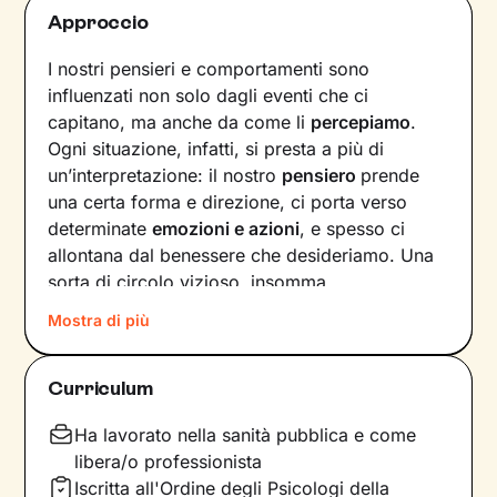
Approccio
I nostri pensieri e comportamenti sono
influenzati non solo dagli eventi che ci
capitano, ma anche da come li
percepiamo
.
Ogni situazione, infatti, si presta a più di
un’interpretazione: il nostro
pensiero
prende
una certa forma e direzione, ci porta verso
determinate
emozioni e azioni
, e spesso ci
allontana dal benessere che desideriamo. Una
sorta di circolo vizioso, insomma.
Mostra di più
Si può interrompere questo circuito,
innescando un
cambiamento che porti a una
maggiore serenità
? Certo che sì, andando a
Curriculum
intervenire proprio sui pensieri e i
comportamenti che lo generano.
Ha lavorato nella sanità pubblica e come
libera/o professionista
Il mio compito sarà quello di accompagnarti in
Iscritta all'Ordine degli Psicologi della