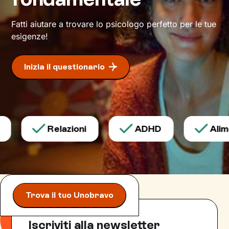
Fatti aiutare a trovare lo psicologo perfetto per le tue
esigenze!
Inizia il questionario
Relazioni
ADHD
Alime
Trova il tuo Unobravo
Iscriviti alla newsletter