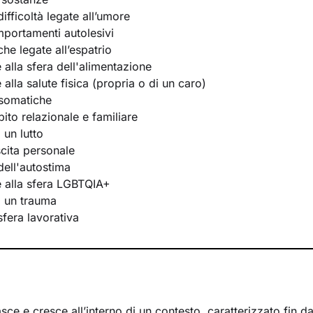
ifficoltà legate all’umore
portamenti autolesivi
he legate all’espatrio
e alla sfera dell'alimentazione
e alla salute fisica (propria o di un caro)
osomatiche
bito relazionale e familiare
 un lutto
scita personale
ell'autostima
te alla sfera LGBTQIA+
i un trauma
 sfera lavorativa
ce e cresce all’interno di un contesto, caratterizzato fin d