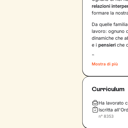
relazioni interpe
formare la nostra
Da quelle familia
lavoro: ognuno de
dinamiche che a
e i
pensieri
che c
Per superare mo
quali siano gli e
Mostra di più
lavorare
. In bas
già dentro di no
Curriculum
Il nostro percor
l’obiettivo di a
Non solo: svilup
Ha lavorato c
maniera più sod
Iscritta all'
n°
8353
Daremo il via a 
benessere
che d