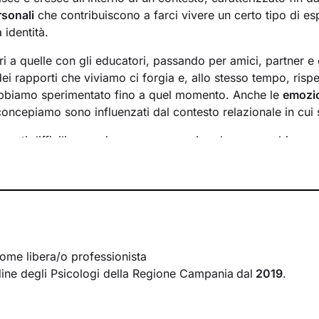
rsonali
che contribuiscono a farci vivere un certo tipo di es
 identità.
ri a quelle con gli educatori, passando per amici, partner e 
i rapporti che viviamo ci forgia e, allo stesso tempo, rispe
bbiamo sperimentato fino a quel momento. Anche le
emozi
oncepiamo sono influenzati dal contesto relazionale in cui 
menti difficili e raggiungere un maggiore benessere bisog
lementi che non ci rappresentano più e quali i
bisogni insodd
e a questo si vanno a individuare le
risorse
necessarie per f
i anche se spesso non ne siamo consapevoli.
so insieme si baserà su accoglienza, ascolto e comprension
ccompagnarti verso una
nuova interpretazione
di ciò che sta
pando nuovi pensieri e comportamenti, potrai vivere il tuo p
ome libera/o professionista
disfacente e serena.
Ordine degli Psicologi della Regione Campania
dal
2019
.
un
cammino
che ti condurrà su strade mai percorse prima,
v
esideri.