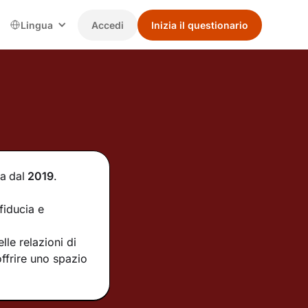
Lingua
Accedi
Inizia il questionario
ia
dal
2019
.
fiducia e
le relazioni di
ffrire uno spazio