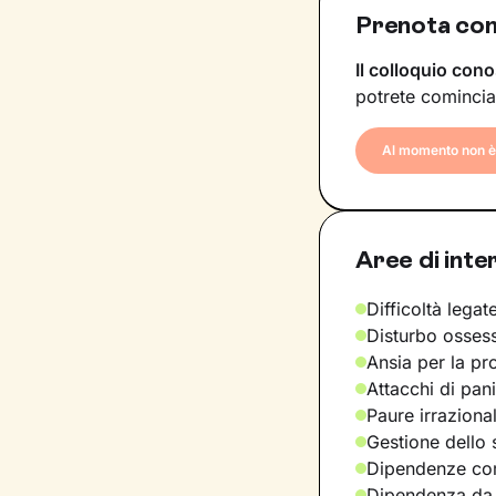
Prenota co
Il colloquio cono
potrete comincia
Al momento non è 
Aree di inte
Difficoltà legate
Disturbo osses
Ansia per la pr
Attacchi di pan
Paure irraziona
Gestione dello 
Dipendenze com
Dipendenza da