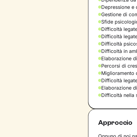
Depressione e d
Gestione di com
Sfide psicologic
Difficoltà legat
Difficoltà legat
Difficoltà psic
Difficoltà in am
Elaborazione di
Percorsi di cre
Miglioramento d
Difficoltà lega
Elaborazione d
Difficoltà nella
Approccio
Ognuno di noi nas