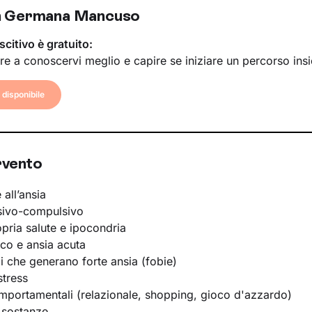
n Germana Mancuso
scitivo è gratuito:
re a conoscervi meglio e capire se iniziare un percorso ins
disponibile
rvento
 all’ansia
sivo-compulsivo
opria salute e ipocondria
ico e ansia acuta
li che generano forte ansia (fobie)
stress
portamentali (relazionale, shopping, gioco d'azzardo)
 sostanze