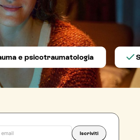
 psicotraumatologia
Salute