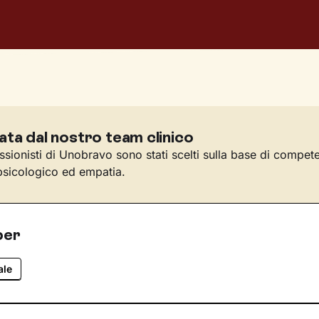
ata dal nostro team clinico
essionisti di Unobravo sono stati scelti sulla base di compet
sicologico ed empatia.
per
ale