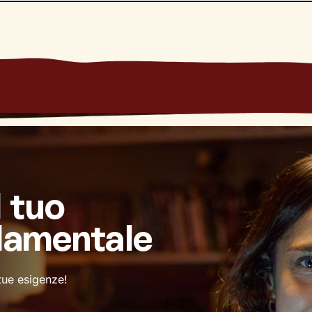
l tuo
damentale
 tue esigenze!