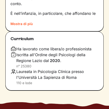
conto.
È nell’infanzia, in particolare, che affondano le
radici di tanti nostri modi di essere, di pensare
Mostra di più
e agire: le
esperienze vissute in famiglia
,
infatti, vengono apprese, memorizzate e
riproposte nelle relazioni successive.
Curriculum
Individuare e comprendere questi meccanismi -
che in età adulta si attivano in maniera
Ha lavorato come libera/o professionista
automatica - è la chiave per innescare il
Iscritta all'Ordine degli Psicologi della
cambiamento.
Regione Lazio
dal
2020
.
n°
25380
Conoscere noi stessi significa
portare alla luce
Laureata in Psicologia Clinica presso
ciò che per tanto tempo è rimasto dietro le
l'Università La Sapienza di Roma
quinte: raggiungere questo tipo di
110 e lode
consapevolezza è il primo passo necessario
per
svincolare il presente
dal passato
e viverlo
con maggiore serenità.
Nel percorso che faremo insieme ti ascolterò