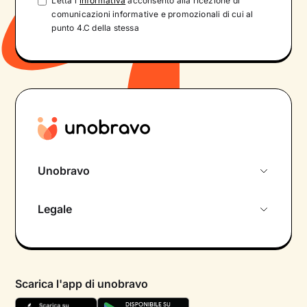
Letta l'
informativa
acconsento alla ricezione di
comunicazioni informative e promozionali di cui al
punto 4.C della stessa
Unobravo
Chi siamo
Legale
Colloquio conoscitivo gratuito
Informativa privacy calendario
Psicologo in chat
Informativa privacy paziente
Psicologi per aree di intervento
Scarica l'app di unobravo
Termini e condizioni
Aiuto urgente