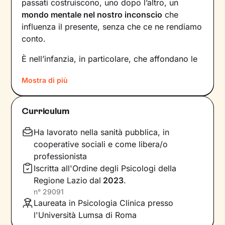
passati costruiscono, uno dopo l’altro, un
mondo mentale nel nostro inconscio
che
influenza il presente, senza che ce ne rendiamo
conto.
È nell’infanzia, in particolare, che affondano le
radici di tanti nostri modi di essere, di pensare
Mostra di più
e agire: le
esperienze vissute in famiglia
,
infatti, vengono apprese, memorizzate e
riproposte nelle relazioni successive.
Curriculum
Individuare e comprendere questi meccanismi -
che in età adulta si attivano in maniera
Ha lavorato nella sanità pubblica, in
automatica - è la chiave per innescare il
cooperative sociali e come libera/o
cambiamento.
professionista
Iscritta all'Ordine degli Psicologi della
Conoscere noi stessi significa
portare alla luce
Regione Lazio
dal
2023
.
ciò che per tanto tempo è rimasto dietro le
n°
29091
quinte: raggiungere questo tipo di
Laureata in Psicologia Clinica presso
consapevolezza è il primo passo necessario
l'Università Lumsa di Roma
per
svincolare il presente
dal passato
e viverlo