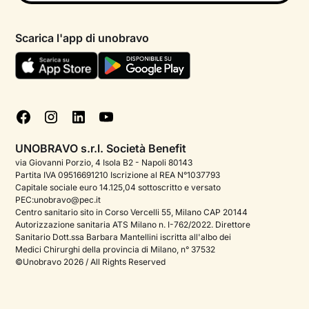
Psicologo in chat
Informativa privacy paziente
Psicologi per aree di intervento
Scarica l'app di unobravo
Termini e condizioni
Aiuto urgente
Informativa Privacy
FAQ
Dichiarazione di Accessibilità
Blog
Cookie policy
Test psicologici
Gestisci cookie
UNOBRAVO s.r.l. Società Benefit
Podcast di psicologia
via Giovanni Porzio, 4 Isola B2 - Napoli 80143
Partita IVA 09516691210 Iscrizione al REA N°1037793
Corporate
Capitale sociale euro 14.125,04 sottoscritto e versato
PEC:unobravo@pec.it
Psicologo italiano all'estero
Centro sanitario sito in Corso Vercelli 55, Milano CAP 20144
Autorizzazione sanitaria ATS Milano n. I-762/2022. Direttore
Sala stampa
Sanitario Dott.ssa Barbara Mantellini iscritta all'albo dei
Medici Chirurghi della provincia di Milano, n° 37532
Bandi e premi
©Unobravo 2026 / All Rights Reserved
Posizioni aperte