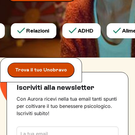
Relazioni
ADHD
Alimen
Trova il tuo Unobravo
Iscriviti alla newsletter
Con Aurora ricevi nella tua email tanti spunti
per coltivare il tuo benessere psicologico.
Iscriviti subito!