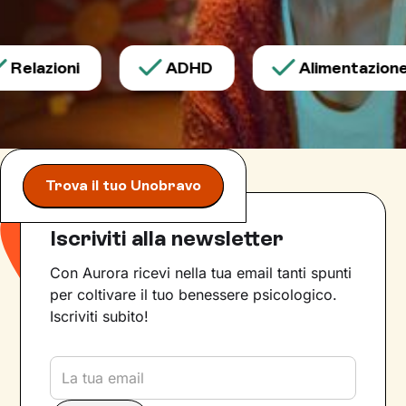
Relazioni
ADHD
Alimentazione
Trova il tuo Unobravo
Iscriviti alla newsletter
Con Aurora ricevi nella tua email tanti spunti
per coltivare il tuo benessere psicologico.
Iscriviti subito!