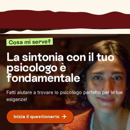
interne di cui non sei ancora consapevole.
Lavoreremo sulle tue emozioni, sulle dinamiche
delle tue relazioni, sulla comunicazione e, in
generale, sull’acquisizione di modalità di
pensiero e comportamento utili a raggiungere
Cosa mi serve?
un
livello di benessere sempre maggiore
.
La sintonia con il tuo
psicologo è
fondamentale
Fatti aiutare a trovare lo psicologo perfetto per le tue
esigenze!
Inizia il questionario