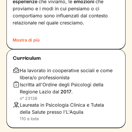
esperienze
che viviamo, le
emozioni
che
proviamo e i modi in cui pensiamo o ci
comportiamo sono influenzati dal contesto
relazionale nel quale cresciamo.
Secondo questa visione, insomma, anche il
Mostra di più
nostro
benessere
- o la sua assenza - è un
riflesso delle dinamiche
in cui siamo stati
immersi fin dal nostro primo giorno di vita. Per
Curriculum
innescare un cambiamento positivo, quindi,
bisogna innanzitutto acquisire
consapevolezza
Ha lavorato in cooperative sociali e come
e comprendere come questi meccanismi
libera/o professionista
influiscano sul nostro presente.
Iscritta all'Ordine degli Psicologi della
Regione Lazio
dal
2017
.
I nostri incontri saranno un luogo sicuro in cui
n°
23136
potrai
esprimere ciò che pensi e provi in libertà
,
Laureata in Psicologia Clinica e Tutela
senza temere il giudizio. Ti guiderò lungo un
della Salute presso l'L'Aquila
cammino che ti consentirà di dare nuovi
110 e lode
significati agli eventi della tua vita, passati e
attuali, e di riscoprire
potenzialità e risorse