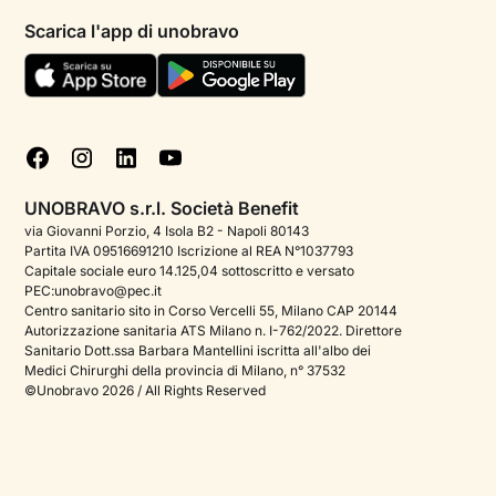
Psicologi per aree di intervento
Scarica l'app di unobravo
Termini e condizioni
Aiuto urgente
Informativa Privacy
FAQ
Dichiarazione di Accessibilità
Blog
Cookie policy
Test psicologici
Gestisci cookie
UNOBRAVO s.r.l. Società Benefit
Podcast di psicologia
via Giovanni Porzio, 4 Isola B2 - Napoli 80143
Partita IVA 09516691210 Iscrizione al REA N°1037793
Corporate
Capitale sociale euro 14.125,04 sottoscritto e versato
PEC:unobravo@pec.it
Psicologo italiano all'estero
Centro sanitario sito in Corso Vercelli 55, Milano CAP 20144
Autorizzazione sanitaria ATS Milano n. I-762/2022. Direttore
Sala stampa
Sanitario Dott.ssa Barbara Mantellini iscritta all'albo dei
Medici Chirurghi della provincia di Milano, n° 37532
Bandi e premi
©Unobravo 2026 / All Rights Reserved
Posizioni aperte
Contattaci