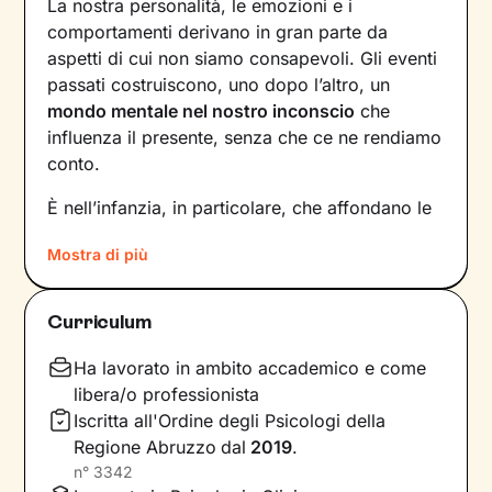
La nostra personalità, le emozioni e i
comportamenti derivano in gran parte da
aspetti di cui non siamo consapevoli. Gli eventi
passati costruiscono, uno dopo l’altro, un
mondo mentale nel nostro inconscio
che
influenza il presente, senza che ce ne rendiamo
conto.
È nell’infanzia, in particolare, che affondano le
radici di tanti nostri modi di essere, di pensare
Mostra di più
e agire: le
esperienze vissute in famiglia
,
infatti, vengono apprese, memorizzate e
riproposte nelle relazioni successive.
Curriculum
Individuare e comprendere questi meccanismi -
che in età adulta si attivano in maniera
Ha lavorato in ambito accademico e come
automatica - è la chiave per innescare il
libera/o professionista
cambiamento.
Iscritta all'Ordine degli Psicologi della
Regione Abruzzo
dal
2019
.
Conoscere noi stessi significa
portare alla luce
n°
3342
ciò che per tanto tempo è rimasto dietro le