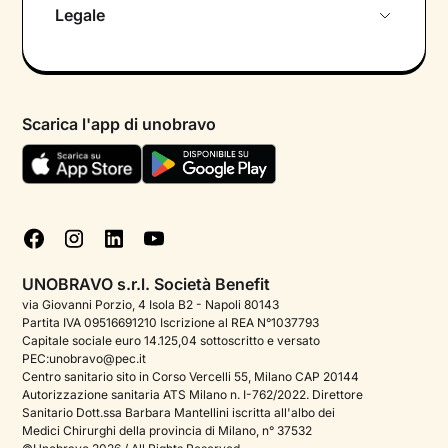
Chi siamo
Legale
Colloquio conoscitivo gratuito
Informativa privacy calendario
Psicologo in chat
Informativa privacy paziente
Psicologi per aree di intervento
Scarica l'app di unobravo
Termini e condizioni
Aiuto urgente
Informativa Privacy
FAQ
Dichiarazione di Accessibilità
Blog
Cookie policy
Test psicologici
Gestisci cookie
UNOBRAVO s.r.l. Società Benefit
Podcast di psicologia
via Giovanni Porzio, 4 Isola B2 - Napoli 80143
Partita IVA 09516691210 Iscrizione al REA N°1037793
Corporate
Capitale sociale euro 14.125,04 sottoscritto e versato
PEC:unobravo@pec.it
Psicologo italiano all'estero
Centro sanitario sito in Corso Vercelli 55, Milano CAP 20144
Autorizzazione sanitaria ATS Milano n. I-762/2022. Direttore
Approfondimenti sulla salute mentale
Sanitario Dott.ssa Barbara Mantellini iscritta all'albo dei
Medici Chirurghi della provincia di Milano, n° 37532
Sala stampa