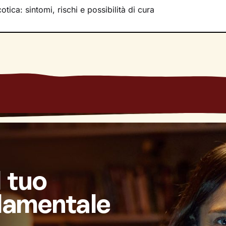
tica: sintomi, rischi e possibilità di cura
l tuo
damentale