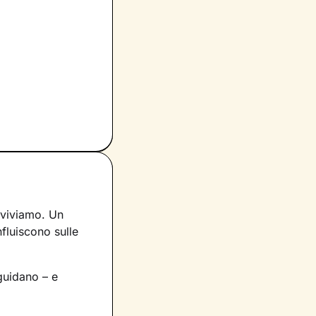
 viviamo. Un
nfluiscono sulle
uidano – e