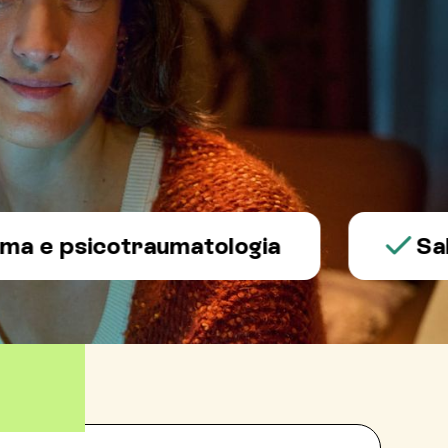
psicotraumatologia
Salute m