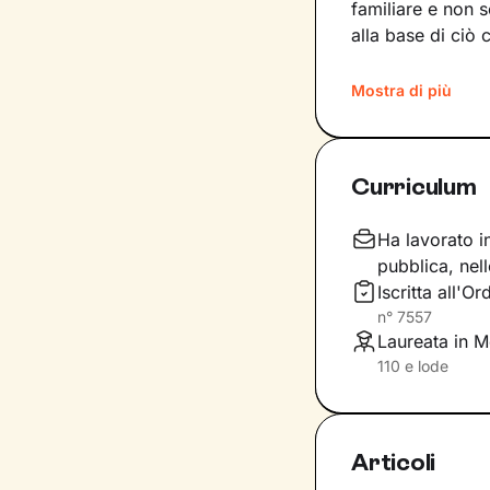
familiare e non 
alla base di ciò 
Imparerai a trasf
Mostra di più
competenze e po
nuove strade da 
desideri.
Curriculum
Considera i nostr
completa libertà 
Ha lavorato in
di
accoglienza, 
pubblica, nel
racchiudi in te. 
Iscritta all'O
risoluzione, graz
n°
7557
tuo presente.
Laureata in Mo
110 e lode
Dove ti condurrà
un
maggiore ben
Articoli