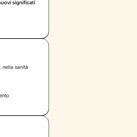
nuovi significati
rai dentro di te
compariranno
itivo
che
e provi in
eare un’atmosfera
 nella sanità
e risorse che
re la loro
vere al meglio il
lento
 della vita e a