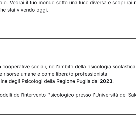
solo. Vedrai il tuo mondo sotto una luce diversa e scoprirai
che stai vivendo oggi.
ormare alcuni elementi che non ti rappresentano più e scopri
tenzialità
che non sapevi di avere. Davanti ai tuoi occhi 
percorrere, un passo dopo l’altro, verso il
cambiamento pos
i incontri come uno spazio sicuro, in cui condividere ciò ch
e riflettere su diversi aspetti della tua vita. Avrò cura di cr
 cooperative sociali, nell’ambito della psicologia scolastica,
ascolto e comprensione
, per far emergere i tuoi bisogni e l
le risorse umane e come libera/o professionista
Ti accompagnerò nell’affrontare i nodi più spinosi e nel cerca
rdine degli Psicologi della Regione Puglia
dal
2023
.
ie allo
sviluppo di nuovi pensieri e comportamenti
utili a vi
delli dell’Intervento Psicologico presso l'Università del Sa
 questo percorso? A un modo inedito di affrontare gli eventi
essere
.