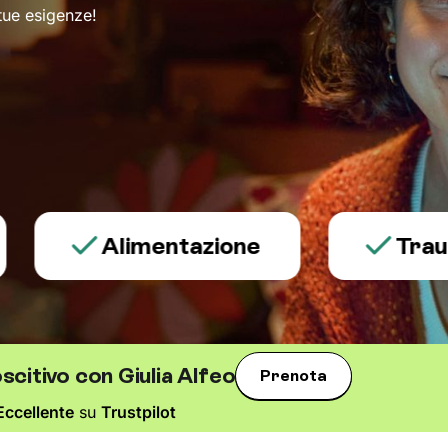
 tue esigenze!
Alimentazione
Trauma e 
citivo con Giulia Alfeo
Prenota
Eccellente
su
Trustpilot