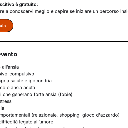
scitivo è gratuito:
re a conoscervi meglio e capire se iniziare un percorso ins
uio
rvento
 all’ansia
sivo-compulsivo
opria salute e ipocondria
ico e ansia acuta
li che generano forte ansia (fobie)
stress
ia
portamentali (relazionale, shopping, gioco d'azzardo)
ifficoltà legate all’umore