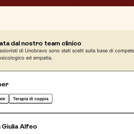
ata dal nostro team clinico
essionisti di Unobravo sono stati scelti sulla base di compet
sicologico ed empatia.
per
ale
Terapia di coppia
Giulia Alfeo