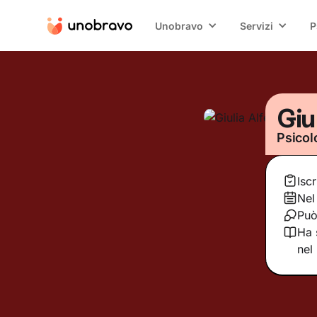
Unobravo
Servizi
P
Giu
Psicol
Isc
Nel
Può
Ha 
nel