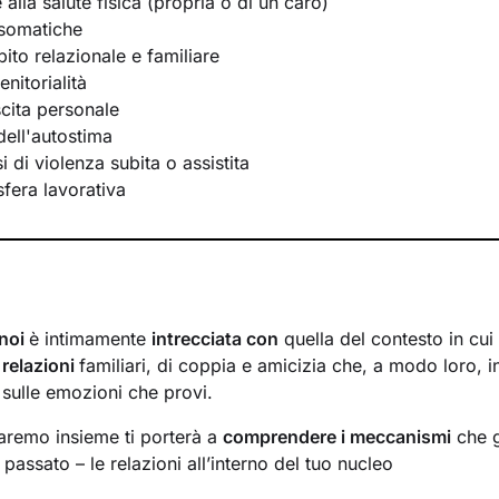
e alla salute fisica (propria o di un caro)
osomatiche
bito relazionale e familiare
nitorialità
scita personale
ell'autostima
 di violenza subita o assistita
 sfera lavorativa
 noi
è intimamente
intrecciata con
quella del contesto in cui
i
relazioni
familiari, di coppia e amicizia che, a modo loro, i
 sulle emozioni che provi.
faremo insieme ti porterà a
comprendere i meccanismi
che g
passato – le relazioni all’interno del tuo nucleo