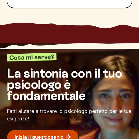
con maggiore serenità.
Nel percorso che faremo insieme ti ascolterò
sempre con attenzione e partecipazione,
aiutandoti a far
emergere ricordi significativi e
riflessioni
approfondite sulla tua vita e su come
ti relazioni con gli altri. Ti accompagnerò alla
scoperta di tutti quegli aspetti di te che ti
Cosa mi serve?
definiscono ma di cui non sei ancora
pienamente cosciente.
La sintonia con il tuo
psicologo è
Questo ti consentirà di riscoprire alcune tue
qualità che erano rimaste in secondo piano, e
fondamentale
di individuare risorse interiori che ti
permetteranno di
esprimerti con modalità
nuove
.
Fatti aiutare a trovare lo psicologo perfetto per le tue
esigenze!
Inizia il questionario