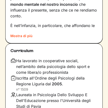
mondo mentale nel nostro inconscio
che
influenza il presente, senza che ce ne rendiamo
conto.
È nell’infanzia, in particolare, che affondano le
radici di tanti nostri modi di essere, di pensare
Mostra di più
e agire: le
esperienze vissute in famiglia
,
infatti, vengono apprese, memorizzate e
riproposte nelle relazioni successive.
Curriculum
Individuare e comprendere questi meccanismi -
che in età adulta si attivano in maniera
Ha lavorato in cooperative sociali,
automatica - è la chiave per innescare il
nell’ambito della psicologia dello sport e
cambiamento.
come libera/o professionista
Iscritta all'Ordine degli Psicologi della
Conoscere noi stessi significa
portare alla luce
Regione Liguria
dal
2005
.
ciò che per tanto tempo è rimasto dietro le
n°
1509
quinte: raggiungere questo tipo di
Laureata in Psicologia Dello Sviluppo E
consapevolezza è il primo passo necessario
Dell'Educazione presso l'Università degli
per
svincolare il presente
dal passato
e viverlo
Studi di Pavia