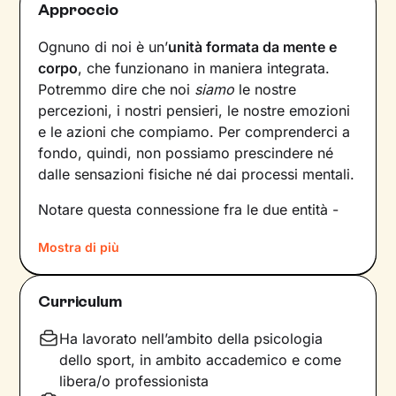
Approccio
Ognuno di noi è un’
unità formata da mente e
corpo
, che funzionano in maniera integrata.
Potremmo dire che noi
siamo
le nostre
percezioni, i nostri pensieri, le nostre emozioni
e le azioni che compiamo. Per comprenderci a
fondo, quindi, non possiamo prescindere né
dalle sensazioni fisiche né dai processi mentali.
Notare questa connessione fra le due entità -
solo in apparenza distinte - è più semplice in
Mostra di più
situazioni in cui il benessere corporeo o la sua
mancanza sono direttamente coinvolti, ma si
tratta di una dinamica che è sempre presente.
Curriculum
Andare ad analizzarla è il primo passo
necessario per
comprenderne i meccanismi,
Ha lavorato nell’ambito della psicologia
per poi intervenire
e migliorare il
dello sport, in ambito accademico e come
funzionamento mente-organismo.
libera/o professionista