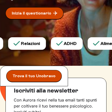
Inizia il questionario
Relazioni
ADHD
Aliment
Trova il tuo Unobravo
Iscriviti alla newsletter
Con Aurora ricevi nella tua email tanti spunti
per coltivare il tuo benessere psicologico.