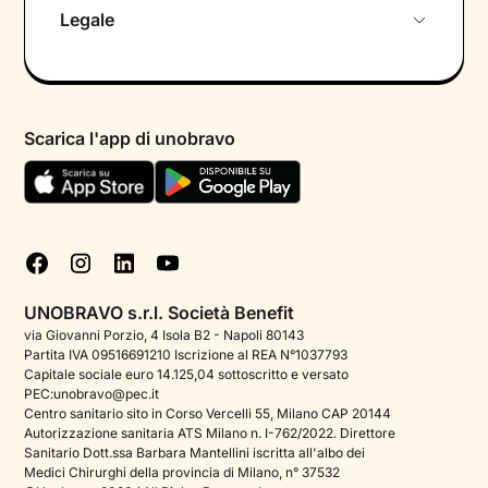
Chi siamo
Legale
Colloquio conoscitivo gratuito
Informativa privacy calendario
Psicologo in chat
Informativa privacy paziente
Psicologi per aree di intervento
Scarica l'app di unobravo
Termini e condizioni
Aiuto urgente
Informativa Privacy
FAQ
Dichiarazione di Accessibilità
Blog
Cookie policy
Test psicologici
Gestisci cookie
UNOBRAVO s.r.l. Società Benefit
Podcast di psicologia
via Giovanni Porzio, 4 Isola B2 - Napoli 80143
Partita IVA 09516691210 Iscrizione al REA N°1037793
Corporate
Capitale sociale euro 14.125,04 sottoscritto e versato
PEC:unobravo@pec.it
Psicologo italiano all'estero
Centro sanitario sito in Corso Vercelli 55, Milano CAP 20144
Autorizzazione sanitaria ATS Milano n. I-762/2022. Direttore
Approfondimenti sulla salute mentale
Sanitario Dott.ssa Barbara Mantellini iscritta all'albo dei
Medici Chirurghi della provincia di Milano, n° 37532