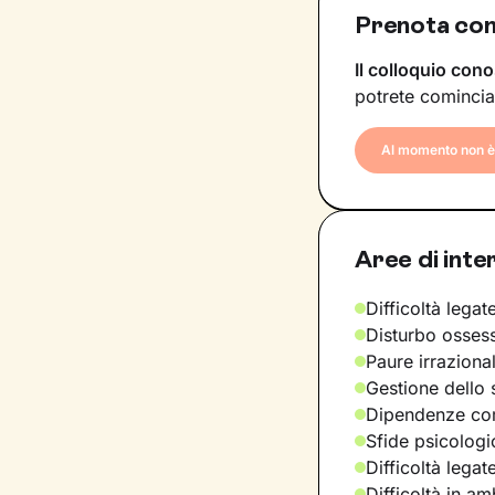
Prenota con
Il colloquio cono
potrete comincia
Al momento non è 
Aree di inte
Difficoltà legate
Disturbo osses
Paure irraziona
Gestione dello 
Dipendenze com
Sfide psicologic
Difficoltà legat
Difficoltà in am