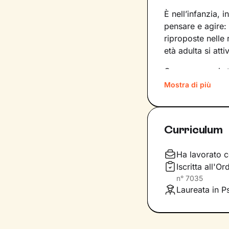
È nell’infanzia, i
pensare e agire:
riproposte nelle
età adulta si att
Conoscere noi st
quinte: raggiung
Mostra di più
svincolare il pre
Nel percorso che
Curriculum
aiutandoti a far
e
come ti relazioni
definiscono ma d
Ha lavorato c
Iscritta all'
Questo ti consent
n°
7035
individuare risor
Laureata in P