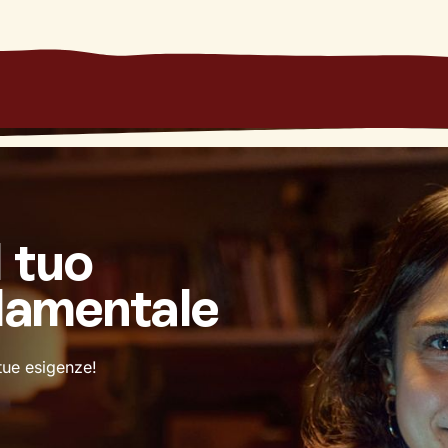
l tuo
damentale
 tue esigenze!