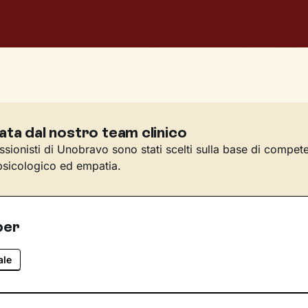
ata dal nostro team clinico
essionisti di Unobravo sono stati scelti sulla base di compet
sicologico ed empatia.
per
ale