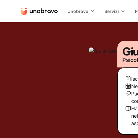
Unobravo
Servizi
P
Giu
Psico
Is
Ne
Pu
co
Ha
ne
as