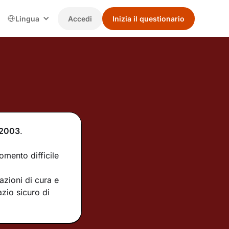
Lingua
Accedi
Inizia il questionario
2003
.
omento difficile
azioni di cura e
azio sicuro di