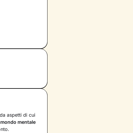
a aspetti di cui
n
mondo mentale
onto.