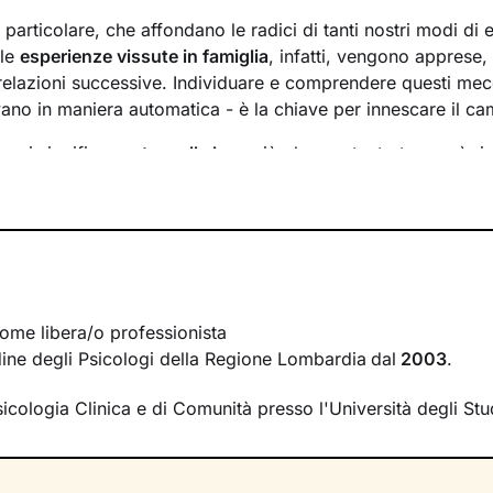
n particolare, che affondano le radici di tanti nostri modi di 
 le
esperienze vissute in famiglia
, infatti, vengono apprese
 relazioni successive. Individuare e comprendere questi mec
ivano in maniera automatica - è la chiave per innescare il c
essi significa
portare alla luce
ciò che per tanto tempo è rim
ere questo tipo di consapevolezza è il primo passo necessa
sente
dal passato
e viverlo con maggiore serenità.
 faremo insieme ti ascolterò sempre con attenzione e part
mergere ricordi significativi e riflessioni
approfondite sulla 
 con gli altri. Ti accompagnerò alla scoperta di tutti quegli as
i cui non sei ancora pienamente cosciente.
ome libera/o professionista
Ordine degli Psicologi della Regione Lombardia
dal
2003
.
irà di riscoprire alcune tue qualità che erano rimaste in se
se interiori che ti permetteranno di
esprimerti con modalità
sicologia Clinica e di Comunità presso l'Università degli Stu