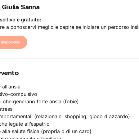
 Giulia Sanna
scitivo è gratuito:
re a conoscervi meglio e capire se iniziare un percorso ins
disponibile
rvento
 all’ansia
sivo-compulsivo
li che generano forte ansia (fobie)
stress
portamentali (relazionale, shopping, gioco d'azzardo)
he legate all’espatrio
e alla salute fisica (propria o di un caro)
bito relazionale e familiare