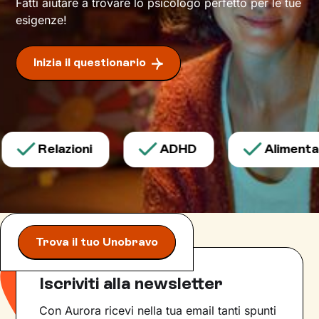
possibile, per
avviare con efficacia il
Fatti aiutare a trovare lo psicologo perfetto per le tue
cambiamento
desiderato.
esigenze!
Inizia il questionario
Relazioni
ADHD
Alimentazi
Trova il tuo Unobravo
Iscriviti alla newsletter
Con Aurora ricevi nella tua email tanti spunti