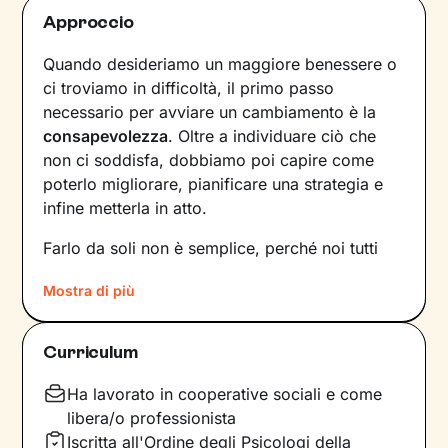
Approccio
Quando desideriamo un maggiore benessere o
ci troviamo in difficoltà, il primo passo
necessario per avviare un cambiamento è la
consapevolezza
. Oltre a individuare ciò che
non ci soddisfa, dobbiamo poi capire come
poterlo migliorare, pianificare una strategia e
infine metterla in atto.
Farlo da soli non è semplice, perché noi tutti
siamo talmente
abituati a un certo tipo di
Mostra di più
dinamiche
– interne e relazionali – che non le
notiamo nemmeno. Ecco perché l’intervento di
un professionista risulta fondamentale.
Curriculum
La prima fase del nostro percorso insieme
Ha lavorato in cooperative sociali e come
consisterà in una raccolta di informazioni che ci
libera/o professionista
porteranno a definire un
obiettivo condiviso
su
Iscritta all'Ordine degli Psicologi della