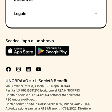
Chi siamo
Legale
Colloquio conoscitivo gratuito
Informativa privacy calendario
Psicologo in chat
Informativa privacy paziente
Psicologi per aree di intervento
Scarica l'app di unobravo
Termini e condizioni
Aiuto urgente
Informativa Privacy
FAQ
Dichiarazione di Accessibilità
Blog
Cookie policy
Test psicologici
Gestisci cookie
UNOBRAVO s.r.l. Società Benefit
Podcast di psicologia
via Giovanni Porzio, 4 Isola B2 - Napoli 80143
Partita IVA 09516691210 Iscrizione al REA N°1037793
Corporate
Capitale sociale euro 14.125,04 sottoscritto e versato
PEC:unobravo@pec.it
Psicologo italiano all'estero
Centro sanitario sito in Corso Vercelli 55, Milano CAP 20144
Autorizzazione sanitaria ATS Milano n. I-762/2022. Direttore
Approfondimenti sulla salute mentale