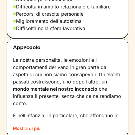
Difficoltà in ambito relazionale e familiare
Percorsi di crescita personale
Miglioramento dell'autostima
Difficoltà nella sfera lavorativa
Approccio
La nostra personalità, le emozioni e i
comportamenti derivano in gran parte da
aspetti di cui non siamo consapevoli. Gli eventi
passati costruiscono, uno dopo l’altro, un
mondo mentale nel nostro inconscio
che
influenza il presente, senza che ce ne rendiamo
conto.
È nell’infanzia, in particolare, che affondano le
radici di tanti nostri modi di essere, di pensare
Mostra di più
e agire: le
esperienze vissute in famiglia
,