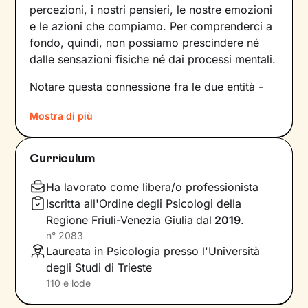
percezioni, i nostri pensieri, le nostre emozioni
e le azioni che compiamo. Per comprenderci a
fondo, quindi, non possiamo prescindere né
dalle sensazioni fisiche né dai processi mentali.
Notare questa connessione fra le due entità -
solo in apparenza distinte - è più semplice in
Mostra di più
situazioni in cui il benessere corporeo o la sua
mancanza sono direttamente coinvolti, ma si
tratta di una dinamica che è sempre presente.
Curriculum
Andare ad analizzarla è il primo passo
necessario per
comprenderne i meccanismi,
Ha lavorato come libera/o professionista
per poi intervenire
e migliorare il
Iscritta all'Ordine degli Psicologi della
funzionamento mente-organismo.
Regione Friuli-Venezia Giulia
dal
2019
.
n°
2083
Scopriremo allora che il
nostro corpo ci parla
Laureata in Psicologia presso l'Università
ogni giorno, ci manda segnali spesso molto
degli Studi di Trieste
forti che sta a noi cogliere e interpretare. A
110 e lode
nostra volta possiamo comunicare con quel