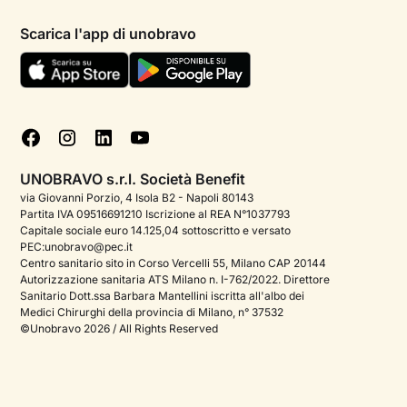
Informativa privacy paziente
Psicologi per aree di intervento
Scarica l'app di unobravo
Termini e condizioni
Aiuto urgente
Informativa Privacy
FAQ
Dichiarazione di Accessibilità
Blog
Cookie policy
Test psicologici
Gestisci cookie
UNOBRAVO s.r.l. Società Benefit
Podcast di psicologia
via Giovanni Porzio, 4 Isola B2 - Napoli 80143
Partita IVA 09516691210 Iscrizione al REA N°1037793
Corporate
Capitale sociale euro 14.125,04 sottoscritto e versato
PEC:unobravo@pec.it
Psicologo italiano all'estero
Centro sanitario sito in Corso Vercelli 55, Milano CAP 20144
Autorizzazione sanitaria ATS Milano n. I-762/2022. Direttore
Sala stampa
Sanitario Dott.ssa Barbara Mantellini iscritta all'albo dei
Medici Chirurghi della provincia di Milano, n° 37532
Bandi e premi
©Unobravo 2026 / All Rights Reserved
Posizioni aperte
Contattaci