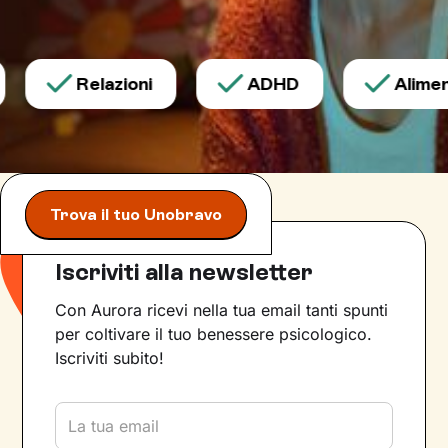
Relazioni
ADHD
Aliment
Trova il tuo Unobravo
Iscriviti alla newsletter
Con Aurora ricevi nella tua email tanti spunti
per coltivare il tuo benessere psicologico.
Iscriviti subito!