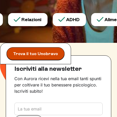
Relazioni
ADHD
Aliment
Trova il tuo Unobravo
Iscriviti alla newsletter
Con Aurora ricevi nella tua email tanti spunti
per coltivare il tuo benessere psicologico.
Iscriviti subito!