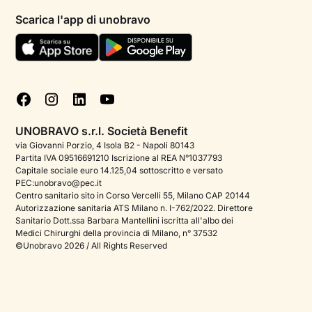
Psicologi per aree di intervento
Scarica l'app di unobravo
Termini e condizioni
Aiuto urgente
Informativa Privacy
FAQ
Dichiarazione di Accessibilità
Blog
Cookie policy
Test psicologici
Gestisci cookie
UNOBRAVO s.r.l. Società Benefit
Podcast di psicologia
via Giovanni Porzio, 4 Isola B2 - Napoli 80143
Partita IVA 09516691210 Iscrizione al REA N°1037793
Corporate
Capitale sociale euro 14.125,04 sottoscritto e versato
PEC:unobravo@pec.it
Psicologo italiano all'estero
Centro sanitario sito in Corso Vercelli 55, Milano CAP 20144
Autorizzazione sanitaria ATS Milano n. I-762/2022. Direttore
Sala stampa
Sanitario Dott.ssa Barbara Mantellini iscritta all'albo dei
Medici Chirurghi della provincia di Milano, n° 37532
Bandi e premi
©Unobravo 2026 / All Rights Reserved
Posizioni aperte
Contattaci