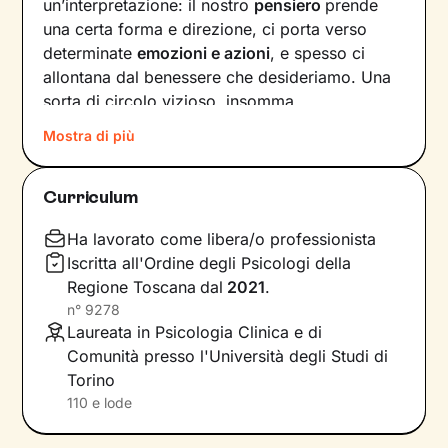
un’interpretazione: il nostro
pensiero
prende
una certa forma e direzione, ci porta verso
determinate
emozioni e azioni
, e spesso ci
allontana dal benessere che desideriamo. Una
sorta di circolo vizioso, insomma.
Mostra di più
Si può interrompere questo circuito,
innescando un
cambiamento che porti a una
maggiore serenità
? Certo che sì, andando a
Curriculum
intervenire proprio sui pensieri e i
comportamenti che lo generano.
Ha lavorato come libera/o professionista
Iscritta all'Ordine degli Psicologi della
Il mio compito sarà quello di accompagnarti in
Regione Toscana
dal
2021
.
questo processo, aiutandoti prima di tutto a
n°
9278
diventare
consapevole di tutto quello
che
Laureata in Psicologia Clinica e di
influenza l’interpretazione degli eventi della tua
Comunità presso l'Università degli Studi di
vita. Ti insegnerò a
potenziare le tue risorse
,
Torino
acquisire nuove abilità e raggiungere obiettivi
110 e lode
specifici, attraverso
esercizi e tecniche
in linea
con i tuoi bisogni e valori.