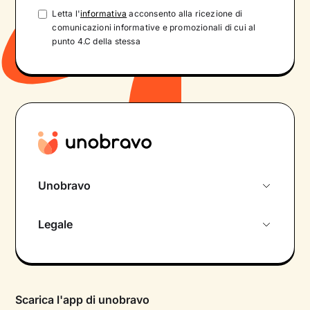
Letta l'
informativa
acconsento alla ricezione di
comunicazioni informative e promozionali di cui al
punto 4.C della stessa
Unobravo
Chi siamo
Legale
Colloquio conoscitivo gratuito
Informativa privacy calendario
Psicologo in chat
Informativa privacy paziente
Psicologi per aree di intervento
Scarica l'app di unobravo
Termini e condizioni