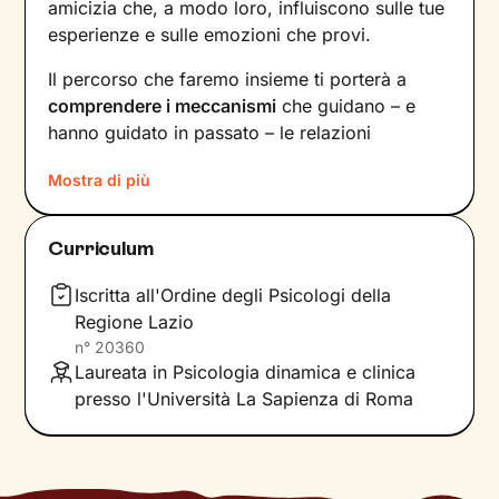
amicizia che, a modo loro, influiscono sulle tue
esperienze e sulle emozioni che provi.
Il percorso che faremo insieme ti porterà a
comprendere i meccanismi
che guidano – e
hanno guidato in passato – le relazioni
all’interno del tuo nucleo
Mostra di più
familiare e non solo. Vedrai il tuo mondo sotto
una luce diversa e scoprirai
nuovi significati
Curriculum
alla base di ciò che stai vivendo oggi.
Iscritta all'Ordine degli Psicologi della
Imparerai a trasformare alcuni elementi che non
Regione Lazio
ti rappresentano più e scoprirai dentro di te
n°
20360
competenze e potenzialità
che non sapevi di
Laureata in Psicologia dinamica e clinica
avere. Davanti ai tuoi occhi compariranno
presso l'Università La Sapienza di Roma
nuove strade da percorrere, un passo dopo
l’altro, verso il
cambiamento positivo
che
desideri.