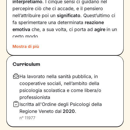
interpretiamo
. I cinque sensi ci guidano nel
percepire ciò che ci accade, e il pensiero
nell’attribuire poi un
significato
. Quest’ultimo ci
fa sperimentare una determinata
reazione
emotiva
che, a sua volta, ci porta ad
agire
in un
certo modo.
Mostra di più
Col passare del tempo possono crearsi circoli
virtuosi ma anche viziosi, che ci allontanano dal
benessere e dalla persona che vorremmo
Curriculum
essere. Questi circuiti si possono interrompere,
andando a
intervenire su pensieri e
Ha lavorato nella sanità pubblica, in
comportamenti
in modo da innescare un
cooperative sociali, nell’ambito della
cambiamento positivo.
psicologia scolastica e come libera/o
professionista
Nei nostri incontri andremo prima di tutto a
Iscritta all'Ordine degli Psicologi della
indagare quali siano gli elementi che
Regione Veneto
dal
2020
.
influenzano l’interpretazione degli eventi della
n°
11977
tua vita. Una volta acquisita questa
consapevolezza
, ci dedicheremo a un