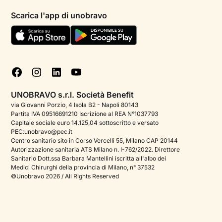
Informativa privacy paziente
Psicologi per aree di intervento
Scarica l'app di unobravo
Termini e condizioni
Aiuto urgente
Informativa Privacy
FAQ
Dichiarazione di Accessibilità
Blog
Cookie policy
Test psicologici
Gestisci cookie
UNOBRAVO s.r.l. Società Benefit
Podcast di psicologia
via Giovanni Porzio, 4 Isola B2 - Napoli 80143
Partita IVA 09516691210 Iscrizione al REA N°1037793
Corporate
Capitale sociale euro 14.125,04 sottoscritto e versato
PEC:unobravo@pec.it
Psicologo italiano all'estero
Centro sanitario sito in Corso Vercelli 55, Milano CAP 20144
Autorizzazione sanitaria ATS Milano n. I-762/2022. Direttore
Approfondimenti sulla salute mentale
Sanitario Dott.ssa Barbara Mantellini iscritta all'albo dei
Medici Chirurghi della provincia di Milano, n° 37532
Sala stampa
©Unobravo 2026 / All Rights Reserved
Bandi e premi
Posizioni aperte