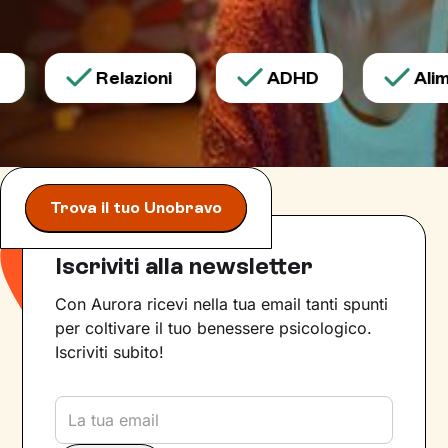
Relazioni
ADHD
Alime
Trova il tuo Unobravo
Iscriviti alla newsletter
Con Aurora ricevi nella tua email tanti spunti
per coltivare il tuo benessere psicologico.
Iscriviti subito!