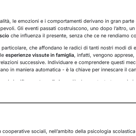
lità, le emozioni e i comportamenti derivano in gran parte d
evoli. Gli eventi passati costruiscono, uno dopo l’altro, u
scio
che influenza il presente, senza che ce ne rendiamo c
n particolare, che affondano le radici di tanti nostri modi di 
 le
esperienze vissute in famiglia
, infatti, vengono apprese
 relazioni successive. Individuare e comprendere questi mec
ivano in maniera automatica - è la chiave per innescare il c
essi significa
portare alla luce
ciò che per tanto tempo è rim
ere questo tipo di consapevolezza è il primo passo necessa
sente
dal passato
e viverlo con maggiore serenità.
 faremo insieme ti ascolterò sempre con attenzione e part
mergere ricordi significativi e riflessioni
approfondite sulla 
 con gli altri. Ti accompagnerò alla scoperta di tutti quegli as
i cui non sei ancora pienamente cosciente.
n cooperative sociali, nell’ambito della psicologia scolastic