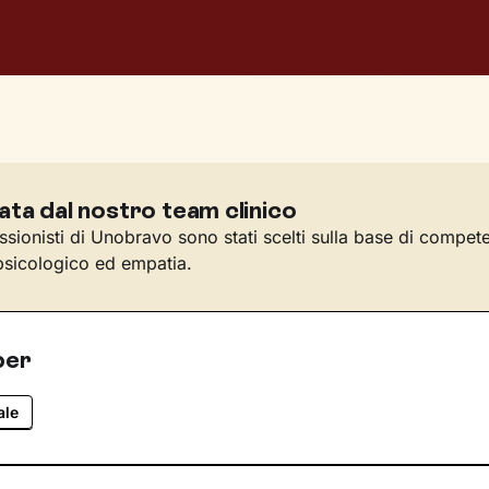
ata dal nostro team clinico
essionisti di Unobravo sono stati scelti sulla base di compet
sicologico ed empatia.
per
ale