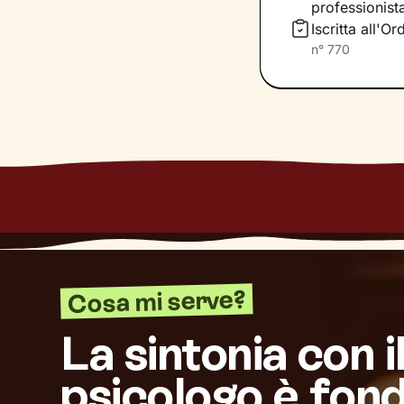
professionist
Questo ti consent
Iscritta all'O
individuare risor
n°
770
Cosa mi serve?
La sintonia con i
psicologo è fon