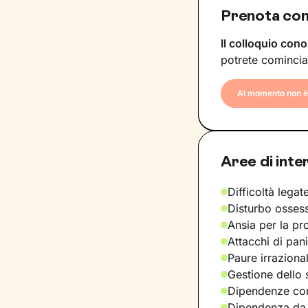
Prenota con
Il colloquio cono
potrete comincia
Al momento non è 
Aree di inte
Difficoltà legate
Disturbo osses
Ansia per la pr
Attacchi di pan
Paure irraziona
Gestione dello 
Dipendenze com
Dipendenza da