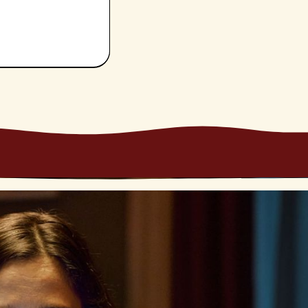
condo piano, e di
 nuove
.