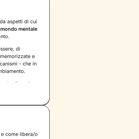
a aspetti di cui
n
mondo mentale
onto.
essere, di
, memorizzate e
canismi - che in
ambiamento.
asto dietro le
rio per
ecipazione,
tua vita e su
petti di te che ti
a e come libera/o