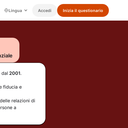
Lingua
Accedi
Inizia il questionario
ziale
e
dal
2001
.
e fiducia e
elle relazioni di
ersone a