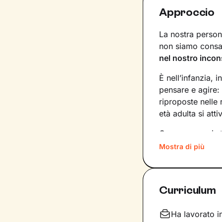
Approccio
La nostra persona
non siamo consap
nel nostro incon
È nell’infanzia, i
pensare e agire:
riproposte nelle
età adulta si att
Conoscere noi st
quinte: raggiung
Mostra di più
svincolare il pre
Nel percorso che
Curriculum
aiutandoti a far
e
come ti relazioni
definiscono ma d
Ha lavorato i