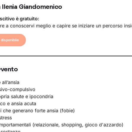
 Ilenia Giandomenico
scitivo è gratuito:
re a conoscervi meglio e capire se iniziare un percorso ins
disponibile
rvento
 all’ansia
sivo-compulsivo
opria salute e ipocondria
ico e ansia acuta
li che generano forte ansia (fobie)
stress
portamentali (relazionale, shopping, gioco d'azzardo)
 sostanze