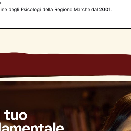
a
irà di riscoprire alcune tue qualità che erano rimaste in se
rdine degli Psicologi della Regione Marche
dal
2001
.
se interiori che ti permetteranno di
esprimerti con modalità
l tuo
damentale