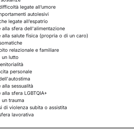
ifficoltà legate all’umore
portamenti autolesivi
he legate all’espatrio
e alla sfera dell'alimentazione
e alla salute fisica (propria o di un caro)
osomatiche
bito relazionale e familiare
 un lutto
nitorialità
scita personale
ell'autostima
e alla sessualità
te alla sfera LGBTQIA+
i un trauma
 di violenza subita o assistita
 sfera lavorativa