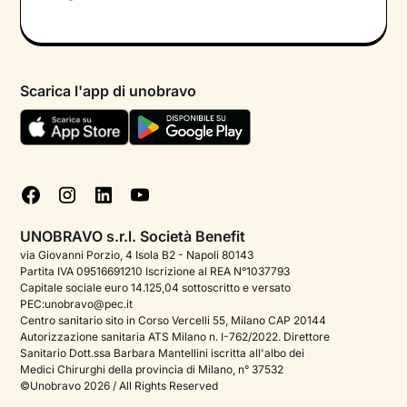
Colloquio conoscitivo gratuito
Informativa privacy calendario
Psicologo in chat
Informativa privacy paziente
Psicologi per aree di intervento
Scarica l'app di unobravo
Termini e condizioni
Aiuto urgente
Informativa Privacy
FAQ
Dichiarazione di Accessibilità
Blog
Cookie policy
Test psicologici
Gestisci cookie
UNOBRAVO s.r.l. Società Benefit
Podcast di psicologia
via Giovanni Porzio, 4 Isola B2 - Napoli 80143
Partita IVA 09516691210 Iscrizione al REA N°1037793
Corporate
Capitale sociale euro 14.125,04 sottoscritto e versato
PEC:unobravo@pec.it
Psicologo italiano all'estero
Centro sanitario sito in Corso Vercelli 55, Milano CAP 20144
Autorizzazione sanitaria ATS Milano n. I-762/2022. Direttore
Sala stampa
Sanitario Dott.ssa Barbara Mantellini iscritta all'albo dei
Medici Chirurghi della provincia di Milano, n° 37532
Bandi e premi
©Unobravo 2026 / All Rights Reserved