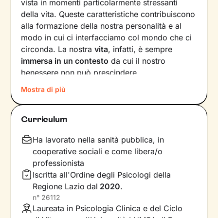
vista in momenti particolarmente stressanti
della vita. Queste caratteristiche contribuiscono
alla formazione della nostra personalità e al
modo in cui ci interfacciamo col mondo che ci
circonda. La nostra
vita
, infatti, è sempre
immersa in un contesto
da cui il nostro
benessere non può prescindere.
Mostra di più
Basta che uno dei fattori in gioco – dalle
emozioni ai pensieri, dalle relazioni alla salute –
vacilli, ed ecco che la nostra serenità ne
Curriculum
risente. Andare a scovare quelle risorse
interiori che ci caratterizzano diventa allora
Ha lavorato nella sanità pubblica, in
fondamentale per
affrontare al meglio le
cooperative sociali e come libera/o
situazioni
che ci capitano e per
raggiungere
professionista
obiettivi
di crescita personale.
Iscritta all'Ordine degli Psicologi della
Regione Lazio
dal
2020
.
Il percorso che faremo insieme prenderà in
n°
26112
considerazione tutti gli aspetti di te, dalla tua
Laureata in Psicologia Clinica e del Ciclo
storia personale fino ai bisogni e alle emozioni