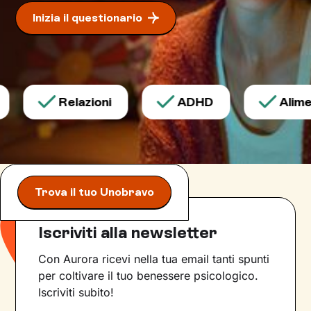
Inizia il questionario
Relazioni
ADHD
Alimen
Trova il tuo Unobravo
Iscriviti alla newsletter
Con Aurora ricevi nella tua email tanti spunti
per coltivare il tuo benessere psicologico.
Iscriviti subito!