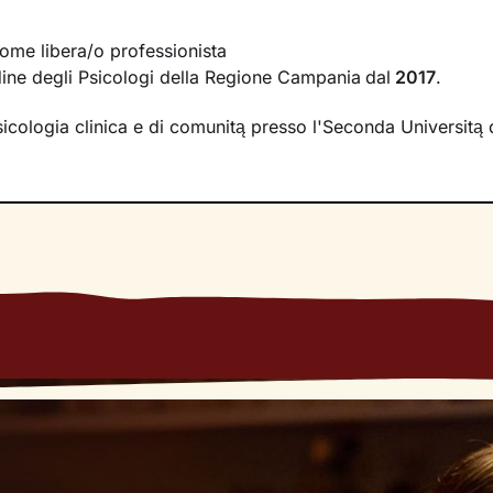
ccompagnarti verso una nuova interpretazione di ciò che sta
pando nuovi pensieri e comportamenti, potrai vivere il tuo p
ome libera/o professionista
disfacente e serena.
Ordine degli Psicologi della Regione Campania
dal
2017
.
un cammino che ti condurrà su strade mai percorse prima, ve
sicologia clinica e di comunitą presso l'Seconda Universitą d
sideri.