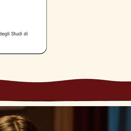
i sperimentando.
resente in
rso il
egli Studi di