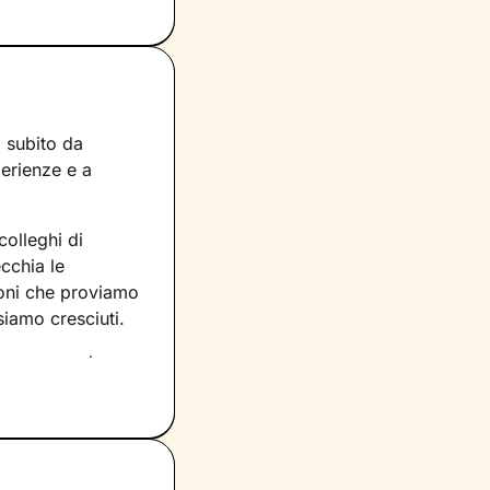
a subito da
perienze e a
colleghi di
cchia le
oni che proviamo
siamo cresciuti.
na comprendere
sfatti su cui
arlo, che sono già
e e avrà proprio