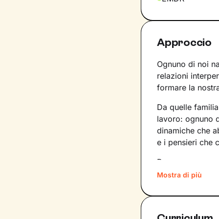
Approccio
Ognuno di noi nas
relazioni interpe
formare la nostra
Da quelle familia
lavoro: ognuno de
dinamiche che a
e i pensieri che 
Per superare mo
quali siano gli e
Mostra di più
lavorare. In base
dentro di noi a
Curriculum
Il nostro percor