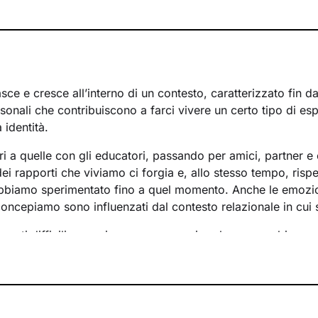
ce e cresce all’interno di un contesto, caratterizzato fin d
rsonali che contribuiscono a farci vivere un certo tipo di es
 identità.
ri a quelle con gli educatori, passando per amici, partner e 
i rapporti che viviamo ci forgia e, allo stesso tempo, rispe
bbiamo sperimentato fino a quel momento. Anche le emozi
concepiamo sono influenzati dal contesto relazionale in cui 
menti difficili e raggiungere un maggiore benessere bisog
lementi che non ci rappresentano più e quali i bisogni insoddi
 a questo si vanno a individuare le risorse necessarie per f
nche se spesso non ne siamo consapevoli.
so insieme si baserà su accoglienza, ascolto e comprension