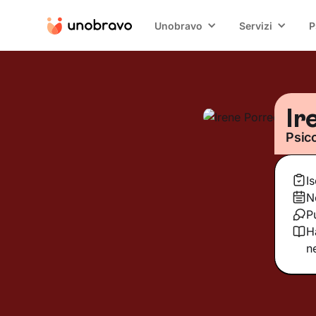
Unobravo
Servizi
P
Ir
Psic
I
N
P
H
n