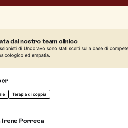
ata dal nostro team clinico
essionisti di Unobravo sono stati scelti sulla base di compet
sicologico ed empatia.
per
ale
Terapia di coppia
 Irene Porreca