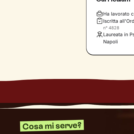
l’obiettivo di a
Non solo: svilup
Ha lavorato c
maniera più sod
Iscritta all'
n°
4828
Daremo il via a 
Laureata in P
benessere che de
Napoli
Cosa mi serve?