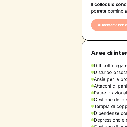
Il colloquio cono
potrete comincia
Al momento non è 
Aree di inte
Difficoltà legate
Disturbo osses
Ansia per la pr
Attacchi di pan
Paure irraziona
Gestione dello 
Terapia di copp
Dipendenze com
Depressione e d
Gestione di com