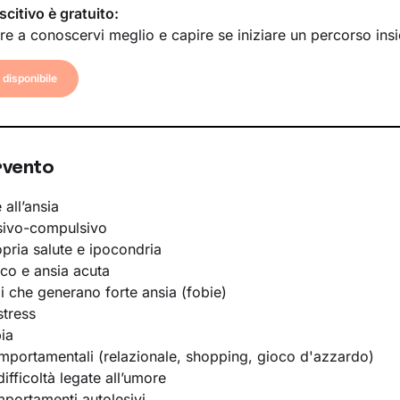
scitivo è gratuito:
re a conoscervi meglio e capire se iniziare un percorso ins
disponibile
rvento
 all’ansia
sivo-compulsivo
opria salute e ipocondria
ico e ansia acuta
li che generano forte ansia (fobie)
stress
ia
portamentali (relazionale, shopping, gioco d'azzardo)
ifficoltà legate all’umore
portamenti autolesivi