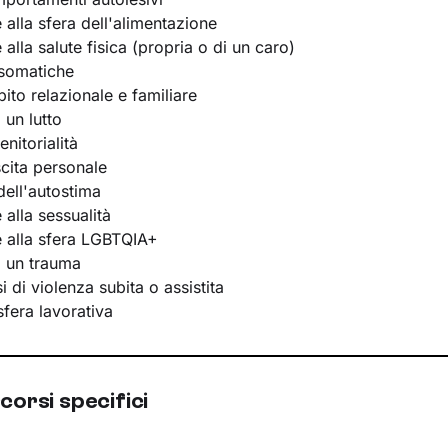
e alla sfera dell'alimentazione
e alla salute fisica (propria o di un caro)
osomatiche
bito relazionale e familiare
 un lutto
nitorialità
scita personale
ell'autostima
e alla sessualità
te alla sfera LGBTQIA+
i un trauma
 di violenza subita o assistita
 sfera lavorativa
corsi specifici