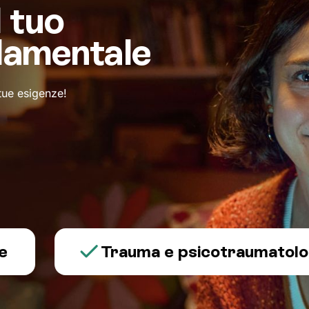
l tuo
damentale
 tue esigenze!
Trauma e psicotraumatologia