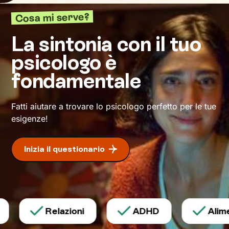
davvero ciò che senti e desideri, e che ti guidi
Cosa mi serve?
nel raggiungimento degli obiettivi di
benessere
che ti prefiggi.
La sintonia con il tuo
psicologo è
fondamentale
Fatti aiutare a trovare lo psicologo perfetto per le tue
esigenze!
Inizia il questionario
Relazioni
ADHD
Alimen