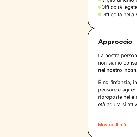
Difficoltà legat
Difficoltà nella
Approccio
La nostra persona
non siamo consap
nel nostro incon
È nell’infanzia, i
pensare e agire:
riproposte nelle
età adulta si att
Conoscere noi st
quinte: raggiung
Mostra di più
svincolare il pre