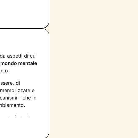
a aspetti di cui
n
mondo mentale
onto.
essere, di
, memorizzate e
canismi - che in
ambiamento.
asto dietro le
rio per