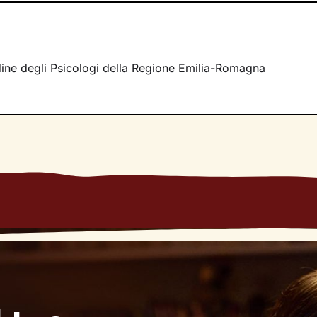
 faremo insieme ti ascolterò sempre con attenzione e part
mergere ricordi significativi e riflessioni
approfondite sulla 
 con gli altri. Ti accompagnerò alla scoperta di tutti quegli as
i cui non sei ancora pienamente cosciente.
Ordine degli Psicologi della Regione Emilia-Romagna
irà di riscoprire alcune tue qualità che erano rimaste in se
se interiori che ti permetteranno di
esprimerti con modalità