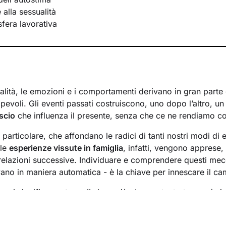
e alla sessualità
 sfera lavorativa
lità, le emozioni e i comportamenti derivano in gran parte d
evoli. Gli eventi passati costruiscono, uno dopo l’altro, u
scio
che influenza il presente, senza che ce ne rendiamo c
n particolare, che affondano le radici di tanti nostri modi di 
 le
esperienze vissute in famiglia
, infatti, vengono apprese
 relazioni successive. Individuare e comprendere questi mec
ivano in maniera automatica - è la chiave per innescare il c
essi significa
portare alla luce
ciò che per tanto tempo è rim
ere questo tipo di consapevolezza è il primo passo necessa
sente
dal passato
e viverlo con maggiore serenità.