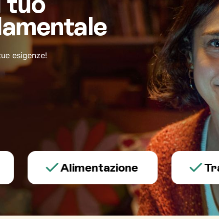
l tuo
damentale
 tue esigenze!
Alimentazione
Trauma 