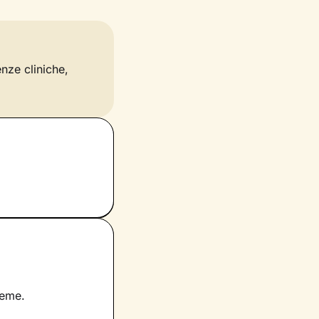
enze cliniche,
ieme.