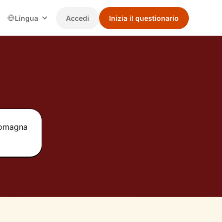
Lingua
Accedi
Inizia il questionario
-Romagna