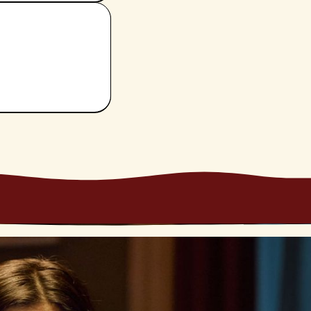
ecipazione,
tua vita e su
petti di te che ti
condo piano, e di
 nuove
.