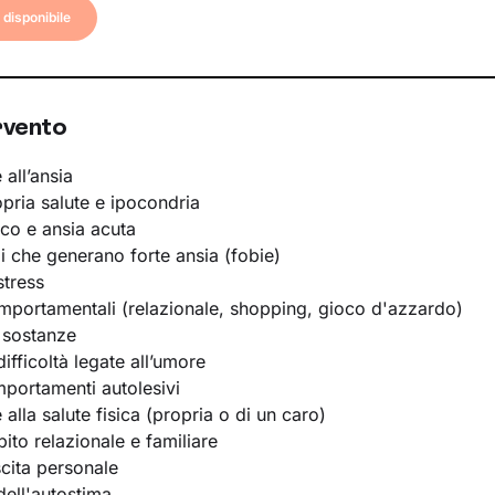
disponibile
rvento
 all’ansia
opria salute e ipocondria
ico e ansia acuta
li che generano forte ansia (fobie)
stress
portamentali (relazionale, shopping, gioco d'azzardo)
 sostanze
ifficoltà legate all’umore
portamenti autolesivi
e alla salute fisica (propria o di un caro)
bito relazionale e familiare
scita personale
ell'autostima