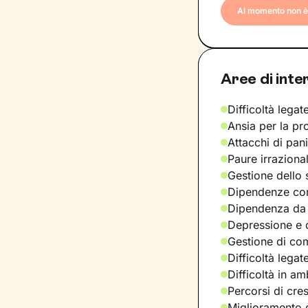
Al momento non è 
Aree di inte
Difficoltà legate
Ansia per la pr
Attacchi di pan
Paure irraziona
Gestione dello 
Dipendenze com
Dipendenza da
Depressione e d
Gestione di com
Difficoltà legat
Difficoltà in am
Percorsi di cre
Miglioramento d