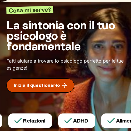
definiscono ma di cui non sei ancora
Cosa mi serve?
pienamente cosciente.
La sintonia con il tuo
Questo ti consentirà di riscoprire alcune tue
psicologo è
qualità che erano rimaste in secondo piano, e
di individuare risorse interiori che ti
fondamentale
permetteranno di
esprimerti con modalità
nuove
.
Fatti aiutare a trovare lo psicologo perfetto per le tue
esigenze!
Inizia il questionario
Relazioni
ADHD
Aliment