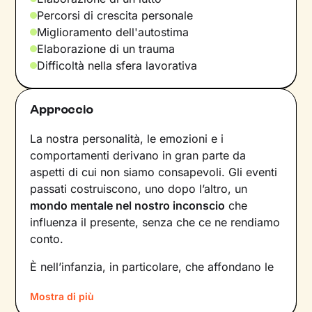
Percorsi di crescita personale
Miglioramento dell'autostima
Elaborazione di un trauma
Difficoltà nella sfera lavorativa
Approccio
La nostra personalità, le emozioni e i
comportamenti derivano in gran parte da
aspetti di cui non siamo consapevoli. Gli eventi
passati costruiscono, uno dopo l’altro, un
mondo mentale nel nostro inconscio
che
influenza il presente, senza che ce ne rendiamo
conto.
È nell’infanzia, in particolare, che affondano le
radici di tanti nostri modi di essere, di pensare
Mostra di più
e agire: le
esperienze vissute in famiglia
,