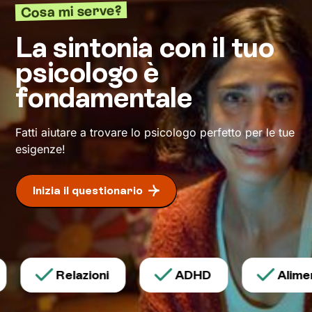
di consapevolezza
. Conoscersi è infatti
Cosa mi serve?
fondamentale per comprendere cosa cambiare
e come farlo. Nello spazio di ascolto e
La sintonia con il tuo
accoglienza che si creerà, avrai modo di
psicologo è
rileggere la tua realtà attribuendole significati
inediti che ti permetteranno di affrontare la vita
fondamentale
con
attitudine ed energia rinnovate
.
Fatti aiutare a trovare lo psicologo perfetto per le tue
esigenze!
Inizia il questionario
Relazioni
ADHD
Aliment