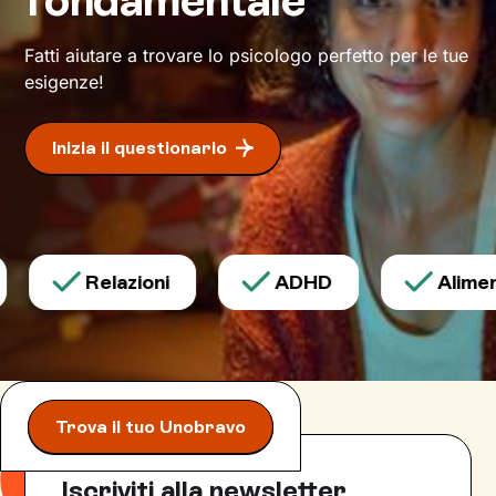
Questo ti consentirà di riscoprire alcune tue
qualità che erano rimaste in secondo piano, e
Fatti aiutare a trovare lo psicologo perfetto per le tue
di individuare risorse interiori che ti
esigenze!
permetteranno di
esprimerti con modalità
nuove
.
Inizia il questionario
Relazioni
ADHD
Aliment
Trova il tuo Unobravo
Iscriviti alla newsletter