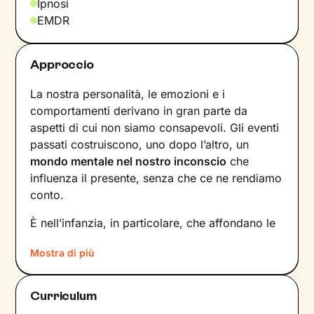
Ipnosi
EMDR
Approccio
La nostra personalità, le emozioni e i
comportamenti derivano in gran parte da
aspetti di cui non siamo consapevoli. Gli eventi
passati costruiscono, uno dopo l’altro, un
mondo mentale nel nostro inconscio
che
influenza il presente, senza che ce ne rendiamo
conto.
È nell’infanzia, in particolare, che affondano le
radici di tanti nostri modi di essere, di pensare
Mostra di più
e agire: le
esperienze vissute in famiglia
,
infatti, vengono apprese, memorizzate e
riproposte nelle relazioni successive.
Curriculum
Individuare e comprendere questi meccanismi -