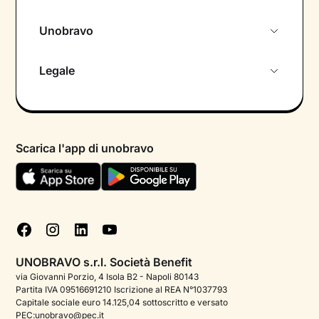
Unobravo
Chi siamo
Legale
Colloquio conoscitivo gratuito
Informativa privacy calendario
Psicologo in chat
Informativa privacy paziente
Psicologi per aree di intervento
Scarica l'app di unobravo
Termini e condizioni
Aiuto urgente
Informativa Privacy
FAQ
Dichiarazione di Accessibilità
Blog
Cookie policy
Test psicologici
Gestisci cookie
UNOBRAVO s.r.l. Società Benefit
Podcast di psicologia
via Giovanni Porzio, 4 Isola B2 - Napoli 80143
Partita IVA 09516691210 Iscrizione al REA N°1037793
Corporate
Capitale sociale euro 14.125,04 sottoscritto e versato
PEC:unobravo@pec.it